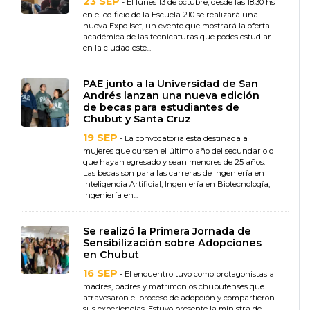
23 SEP
- El lunes 13 de octubre, desde las 18.30 hs
en el edificio de la Escuela 210 se realizará una
nueva Expo Iset, un evento que mostrará la oferta
académica de las tecnicaturas que podes estudiar
en la ciudad este...
PAE junto a la Universidad de San
Andrés lanzan una nueva edición
de becas para estudiantes de
Chubut y Santa Cruz
19 SEP
- La convocatoria está destinada a
mujeres que cursen el último año del secundario o
que hayan egresado y sean menores de 25 años.
Las becas son para las carreras de Ingeniería en
Inteligencia Artificial; Ingeniería en Biotecnología;
Ingeniería en...
Se realizó la Primera Jornada de
Sensibilización sobre Adopciones
en Chubut
16 SEP
- El encuentro tuvo como protagonistas a
madres, padres y matrimonios chubutenses que
atravesaron el proceso de adopción y compartieron
sus experiencias. Estuvo presente la ministra de