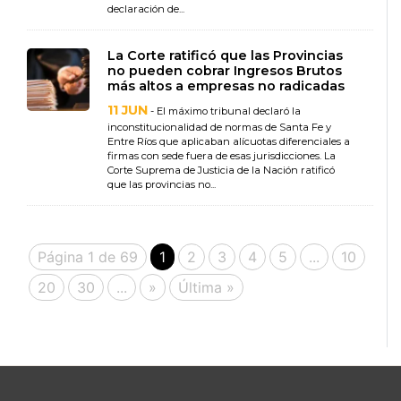
declaración de...
La Corte ratificó que las Provincias
no pueden cobrar Ingresos Brutos
más altos a empresas no radicadas
11 JUN
- El máximo tribunal declaró la
inconstitucionalidad de normas de Santa Fe y
Entre Ríos que aplicaban alícuotas diferenciales a
firmas con sede fuera de esas jurisdicciones. La
Corte Suprema de Justicia de la Nación ratificó
que las provincias no...
Página 1 de 69
1
2
3
4
5
...
10
20
30
...
»
Última »