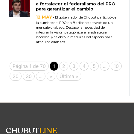
a fortalecer el federalismo del PRO
para garantizar el cambio
12 MAY
- El gobernador de Chubut participó de
la cumbre del PRO en Bariloche a través de un
mensaje grabado. Destacó la necesidad de
integrar la visión patagónica a la estrategia
nacional y celebró la madurez del espacio para
articular alianzas...
Página 1 de 70
1
2
3
4
5
...
10
20
30
...
»
Última »