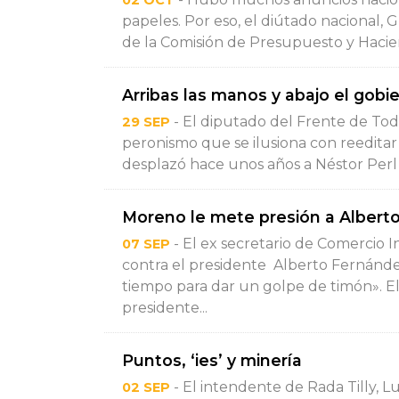
02 OCT
papeles. Por eso, el diútado nacional,
de la Comisión de Presupuesto y Hacien
Arribas las manos y abajo el gobie
- El diputado del Frente de Todo
29 SEP
peronismo que se ilusiona con reeditar 
desplazó hace unos años a Néstor Perl y 
Moreno le mete presión a Albert
- El ex secretario de Comercio I
07 SEP
contra el presidente Alberto Fernánd
tiempo para dar un golpe de timón». El
presidente...
Puntos, ‘ies’ y minería
- El intendente de Rada Tilly, L
02 SEP