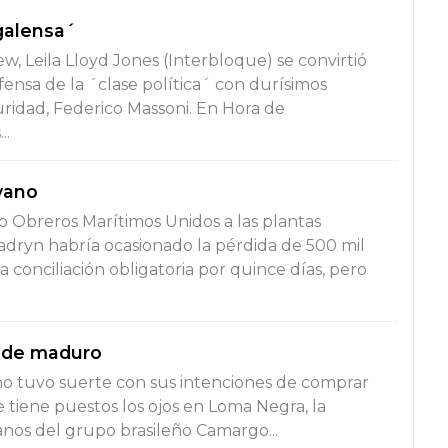
galensa´
ew, Leila Lloyd Jones (Interbloque) se convirtió
nsa de la ´clase política´ con durísimos
ridad, Federico Massoni. En Hora de
..
yano
o Obreros Marítimos Unidos a las plantas
dryn habría ocasionado la pérdida de 500 mil
la conciliación obligatoria por quince días, pero
 de maduro
o tuvo suerte con sus intenciones de comprar
 tiene puestos los ojos en Loma Negra, la
os del grupo brasileño Camargo...