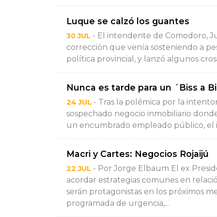
Luque se calzó los guantes
- El intendente de Comodoro, J
30 JUL
corrección que venía sosteniendo a pesa
política provincial, y lanzó algunos cros
Nunca es tarde para un ´Biss a B
- Tras la polémica por la intent
24 JUL
sospechado negocio inmobiliario donde 
un encumbrado empleado público, el i
Macri y Cartes: Negocios Rojaijú
- Por Jorge Elbaum El ex Preside
22 JUL
acordar estrategias comunes en relació
serán protagonistas en los próximos mes
programada de urgencia,...