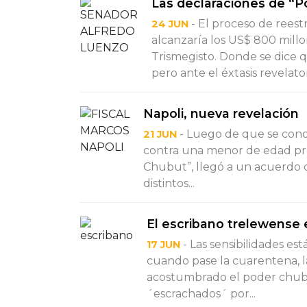
Las declaraciones de “
- El proceso de rees
24 JUN
alcanzaría los US$ 800 mill
Trismegisto. Donde se dice 
pero ante el éxtasis revelatori
Napoli, nueva revelación
- Luego de que se cono
21 JUN
contra una menor de edad pr
Chubut”, llegó a un acuerdo d
distintos...
El escribano trelewense 
- Las sensibilidades est
17 JUN
cuando pase la cuarentena, la 
acostumbrado el poder chubu
´escrachados´ por...