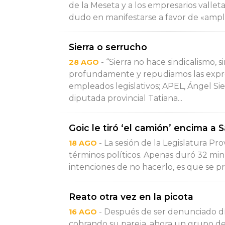
de la Meseta y a los empresarios valle
dudo en manifestarse a favor de «amplia
Sierra o serrucho
- “Sierra no hace sindicalismo, 
28 AGO
profundamente y repudiamos las expre
empleados legislativos; APEL, Ángel Sie
diputada provincial Tatiana...
Goic le tiró ‘el camión’ encima a 
- La sesión de la Legislatura P
18 AGO
términos políticos. Apenas duró 32 minu
intenciones de no hacerlo, es que se p
Reato otra vez en la picota
- Después de ser denunciado día
16 AGO
cobrando su pareja, ahora un grupo d