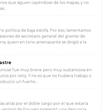
tanos que siguen cayéndose de los mapas, y no
r...
sino política de baja estofa. Por eso, lamentamos
siones de secretario general del gremio de
rra, quien en tono amenazante se dirigió a la
Sastre
rovincial fue muy breve pero muy sustanciosa en
tos por reloj. Y no es que no hubiera trabajo o
roduzco un fuerte...
s atrás por el doble cargo por el que estaría
e vecinos de Epuyen presentó una denuncia