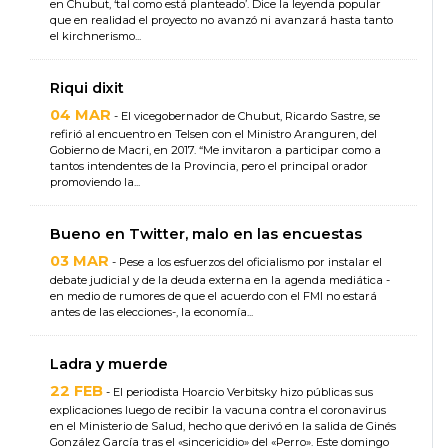
en Chubut, ‘tal como está planteado’. Dice la leyenda popular
que en realidad el proyecto no avanzó ni avanzará hasta tanto
el kirchnerismo...
Riqui dixit
04 MAR
- El vicegobernador de Chubut, Ricardo Sastre, se
refirió al encuentro en Telsen con el Ministro Aranguren, del
Gobierno de Macri, en 2017. “Me invitaron a participar como a
tantos intendentes de la Provincia, pero el principal orador
promoviendo la...
Bueno en Twitter, malo en las encuestas
03 MAR
- Pese a los esfuerzos del oficialismo por instalar el
debate judicial y de la deuda externa en la agenda mediática -
en medio de rumores de que el acuerdo con el FMI no estará
antes de las elecciones-, la economía...
Ladra y muerde
22 FEB
- El periodista Hoarcio Verbitsky hizo públicas sus
explicaciones luego de recibir la vacuna contra el coronavirus
en el Ministerio de Salud, hecho que derivó en la salida de Ginés
González García tras el «sincericidio» del «Perro». Este domingo