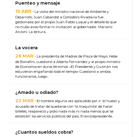
Puenteo y mensaje
10 ABR
- La visita del ministro nacional de Ambiente y
Desarrollo, Juan Cabandié a Comodoro Rivadavia fue
gestionada por el propio Juan Pablo Luque y el detalle es que
no hubo aviso formal ni invitación al gobernador, Mariano
Arcioni. La lectura...
La vocera
26 MAR
- La presidenta de Madres de Plaza de Mayo, Hebe
de Bonafini, cuestionó a Alberto Fernández y al propio ministro
de Economía en duros términos: «El Presidente y Guzmán nos
estuvieron engañando todo el tiempo» Cuestionó a ambos
funcionarios, luego...
¿Amado u odiado?
22 MAR
- El hombre alguna vez aplaudido por ir ‘al hueso’ y
acusado de tratar de quedarse con ‘la maquinita’ de hacer
billetes, reapareció y pidió nada más ni nada menos que ‘se
estaticen’ los servicios públicos del país. El exvicepresidente...
¿Cuantos sueldos cobra?