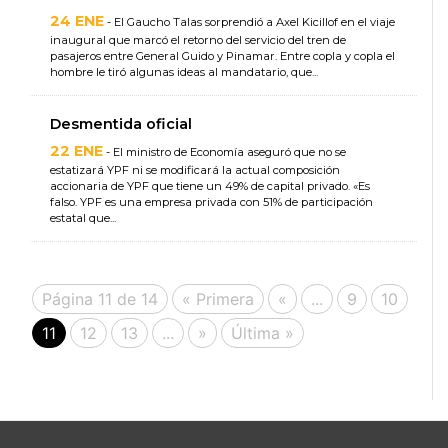
24 ENE
- El Gaucho Talas sorprendió a Axel Kicillof en el viaje
inaugural que marcó el retorno del servicio del tren de
pasajeros entre General Guido y Pinamar. Entre copla y copla el
hombre le tiró algunas ideas al mandatario, que...
Desmentida oficial
22 ENE
- El ministro de Economía aseguró que no se
estatizará YPF ni se modificará la actual composición
accionaria de YPF que tiene un 49% de capital privado. «Es
falso. YPF es una empresa privada con 51% de participación
estatal que...
Página 11 de 14
« Primera
«
...
9
10
11
12
13
...
»
Última »