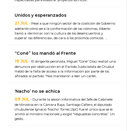
capacitadas para elaborar proyectos técnicos...
Unidos y esperanzados
21 JUL
- Pese a que ningún sector de la coalición de Gobierno
adelantó cómo será la conformación de las nóminas, Alberto
llamó a «terminar con la cultura de los desencuentros y
superar las diferencias», de cara a los próximos comicios. ...
“Coné” los mandó al Frente
19 JUL
- El dirigente peronista, Miguel “Coné” Díaz realizó una
denuncia por obstrucción en el Partido Justicialista de Chubut.
Habló de la falta de acceso a la información por parte de los
afiliados al partido. “Nos mandaron a leer un cartel...
‘Nacho’ no se achica
09 JUL
- Durante la sesión informativa del Jefe de Gabinete
de Ministros en la Cámara Baja, Santiago Cafiero, el diputado
chubutense Ignacio ‘Nacho’ Torres (JpC) fue el único que se le
animó al ministro nacionale y exigió “respuestas concretas”. Un
gesto...