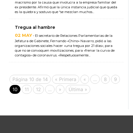
macrismo por la causa que involucra a la empresa familiar del
ex presidente. Afirmó que la única instancia judicial que queda
es la quiebra y sostuvo que “se mezclan muchos...
Tregua al hambre
02 MAY
- El secretario de Relaciones Parlamentarias de la
Jefatura de Gabinete, Fernando «Chino» Navarro, pidió a las
organizaciones sociales hacer «una tregua por 21 días», para
que no se convoquen movilizaciones, para «frenar la curva de
contagios» de coronavirus. «Respetuosamente...
Página 10 de 14
« Primera
«
...
8
9
10
11
12
...
»
Última »