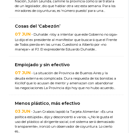
Nación, Julián Leunda, camine la provincia como si se tratara
de un legislador, dio que hablar otra vez esta semana. Para los
miradores de coyunturas, es ‘número puesto’ para una...
Cosas del ‘Cabezón’
07 JUN
- Duhalde: «Voy a intentar que este Gobierno no siga»
Lo dijo el ex presidente al manifestar que buscará que el Frente
de Todos pierda en las urnas. Cuestionó a Alberto por «no
manejar» al PJ. El expresidente Eduardo Duhalde...
Empiojado y sin efectivo
07 JUN
- La situación de Provincia de Buenos Aires y la
deuda externa es complicada. Dura respuesta de los bonistas a
Kicillof que lo acusan de mentir y amenazan con abandonar
las negociaciones La Provincia dijo hoy que no hubo acuerdo...
Menos plástico, más efectivo
03 JUN
- Juan Grabois lapidó la Tarjeta Alimentar: «Es una
política estúpida», dijo y desconcertó a varios. «¿No le gusta el
uso del plástico al dirigente social, o el sistema será demasiado
transparente», ironizó un observador de coyuntura. Lo cierto
es...