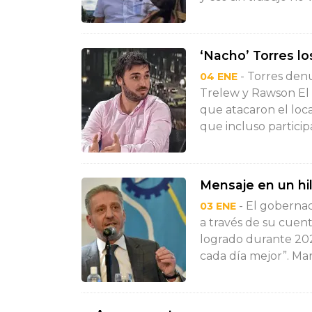
‘Nacho’ Torres lo
- Torres den
04 ENE
Trelew y Rawson El 
que atacaron el loca
que incluso particip
Mensaje en un hi
- El gobernad
03 ENE
a través de su cuent
logrado durante 202
cada día mejor”. Mari