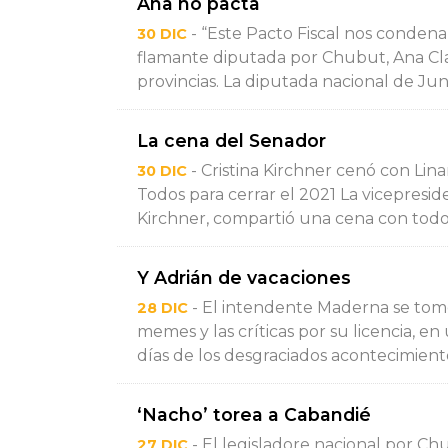
Ana no pacta
- “Este Pacto Fiscal nos condena
30 DIC
flamante diputada por Chubut, Ana Clar
provincias. La diputada nacional de Junt
La cena del Senador
- Cristina Kirchner cenó con Lina
30 DIC
Todos para cerrar el 2021 La vicepresid
Kirchner, compartió una cena con todos 
Y Adrián de vacaciones
- El intendente Maderna se tomó
28 DIC
memes y las críticas por su licencia, e
días de los desgraciados acontecimientos
‘Nacho’ torea a Cabandié
- El legisladore nacional por Ch
27 DIC