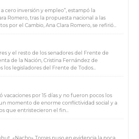
 a cero inversión y empleo”, estampó la
a Romero, tras la propuesta nacional a las
os por el Cambio, Ana Clara Romero, se refirió...
res y el resto de los senadores del Frente de
enta de la Nación, Cristina Fernández de
los legisladores del Frente de Todos...
 vacaciones por 15 días y no fueron pocos los
n un momento de enorme conflictividad social y a
 que entristecieron el fin...
ubut, «Nacho» Torres puso en evidencia la poca