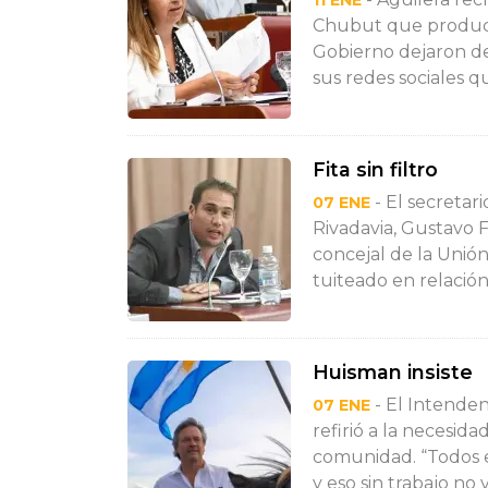
11 ENE
Chubut que producto
Gobierno dejaron de
sus redes sociales q
Fita sin filtro
- El secreta
07 ENE
Rivadavia, Gustavo Fi
concejal de la Unión
tuiteado en relación
Huisman insiste
- El Intenden
07 ENE
refirió a la necesid
comunidad. “Todos e
y eso sin trabajo no va 