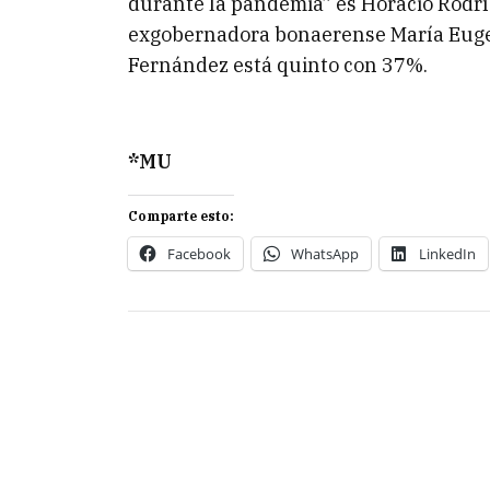
durante la pandemia” es Horacio Rodrí
exgobernadora bonaerense María Eugen
Fernández está quinto con 37%.
*MU
Comparte esto:
Facebook
WhatsApp
LinkedIn