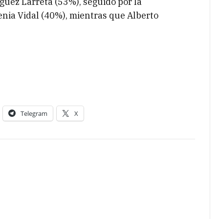
guez Larreta (53%), seguido por la
ia Vidal (40%), mientras que Alberto
Telegram
X