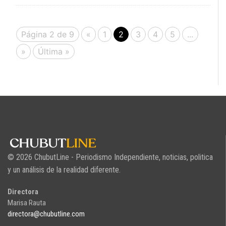
Página 2 de 9
«
1
2
3
4
5
...
»
Última »
© 2026 ChubutLine - Periodismo Independiente, noticias, politica
y un análisis de la realidad diferente.
Directora
Marisa Rauta
directora@chubutline.com