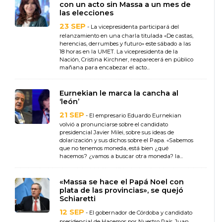
con un acto sin Massa a un mes de
las elecciones
23 SEP
- La vicepresidenta participará del
relanzamiento en una charla titulada «De castas,
herencias, derrumbes y futuro» este sábado a las
18 horas en la UMET. La vicepresidenta de la
Nación, Cristina Kirchner, reaparecerá en público
mañana para encabezar el acto...
Eurnekian le marca la cancha al
‘león’
21 SEP
- El empresario Eduardo Eurnekian
volvió a pronunciarse sobre el candidato
presidencial Javier Milei, sobre sus ideas de
dolarización y sus dichos sobre el Papa. «Sabemos
que no tenemos moneda, está bien ¿qué
hacemos? ¿vamos a buscar otra moneda? la...
«Massa se hace el Papá Noel con
plata de las provincias», se quejó
Schiaretti
12 SEP
- El gobernador de Córdoba y candidato
presidencial de Hacemos por Nuestro País, Juan