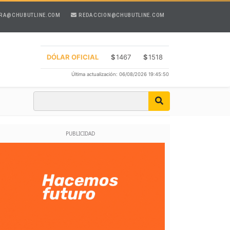
RA@CHUBUTLINE.COM
REDACCION@CHUBUTLINE.COM
DÓLAR OFICIAL
$
1467
$
1518
Última actualización: 06/08/2026 19:45:50