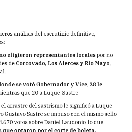
ros análisis del escrutinio definitivo,
s:
no eligieron representantes locales
por no
ades de
Corcovado, Los Alerces y Río Mayo
,
al.
donde se votó Gobernador y Vice
,
28 le
ientras que 20 a Luque-Sastre.
l arrastre del sastrismo le significó a Luque
ro Gustavo Sastre se impuso con el mismo sello
 4.670 votos sobre Daniel Laudonio, lo que
s que optaron por el corte de boleta.