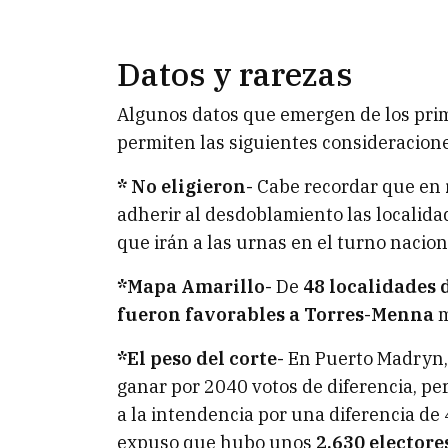
Datos y rarezas
Algunos datos que emergen de los prime
permiten las siguientes consideracione
* No eligieron-
Cabe recordar que en
adherir al desdoblamiento las localid
que irán a las urnas en el turno nacion
*Mapa Amarillo-
De
48 localidades 
fueron favorables a Torres-Menna
m
*El peso del corte-
En Puerto Madryn, e
ganar por 2040 votos de diferencia, pe
a la intendencia por una diferencia de
expuso que hubo unos
2.630 electore