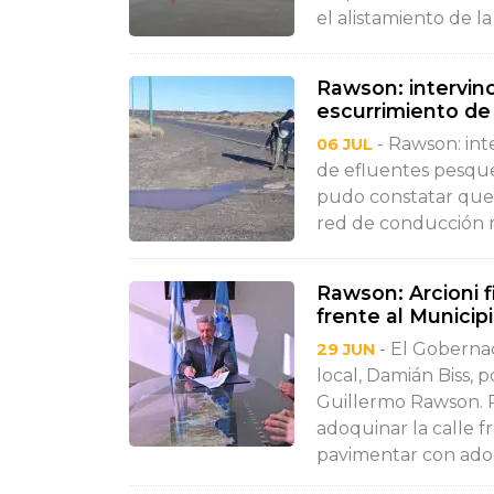
el alistamiento de l
Rawson: intervin
escurrimiento de
- Rawson: int
06 JUL
de efluentes pesque
pudo constatar que 
red de conducción re
Rawson: Arcioni f
frente al Municip
- El Goberna
29 JUN
local, Damián Biss, 
Guillermo Rawson. R
adoquinar la calle f
pavimentar con adoq