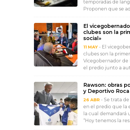
temporadas de lango
Proponen que se ad
El vicegobernado
clubes son la pr
social»
- El vicegobe
11 MAY
clubes son la primer
Vicegobernador de l
el predio junto a au
Rawson: obras por
y Deportivo Roca
- Se trata de
26 ABR
en el predio que la e
la cual demandará u
“Hoy tenemos la resp