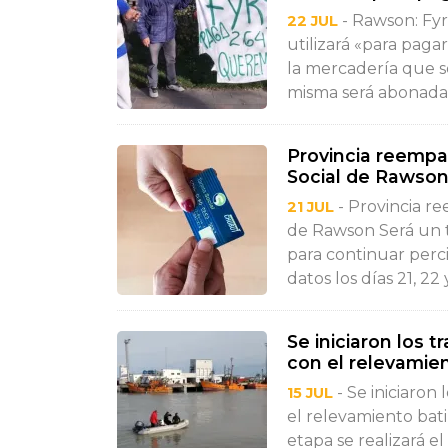
- Rawson: Fyrs
22 JUL
utilizará «para paga
la mercadería que se
misma será abonada 
Provincia reempad
Social de Rawso
- Provincia re
21 JUL
de Rawson Será un tr
para continuar perc
datos los días 21, 22 y
Se iniciaron los
con el relevamien
- Se iniciaron
15 JUL
el relevamiento bat
etapa se realizará e