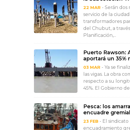
- Serán dos
22 MAR
servicio de la ciuda
transformadores par
del Chubut, a través
Planificación,...
Puerto Rawson: A
aportará un 35% 
- Ya se final
03 MAR
las vigas. La obra
respecto a su longit
45%. El Gobierno de
Pesca: los amar
encuadre gremial
- El sindicato
23 FEB
encuadramiento grem