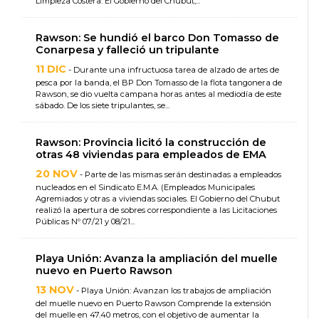
Limpieza Costera. El Gobierno del Chubut,...
Rawson: Se hundió el barco Don Tomasso de
Conarpesa y falleció un tripulante
11 DIC
- Durante una infructuosa tarea de alzado de artes de
pesca por la banda, el BP Don Tomasso de la flota tangonera de
Rawson, se dio vuelta campana horas antes al mediodía de este
sábado. De los siete tripulantes, se...
Rawson: Provincia licitó la construcción de
otras 48 viviendas para empleados de EMA
20 NOV
- Parte de las mismas serán destinadas a empleados
nucleados en el Sindicato E.M.A. (Empleados Municipales
Agremiados y otras a viviendas sociales. El Gobierno del Chubut
realizó la apertura de sobres correspondiente a las Licitaciones
Públicas Nº 07/21 y 08/21...
Playa Unión: Avanza la ampliación del muelle
nuevo en Puerto Rawson
13 NOV
- Playa Unión: Avanzan los trabajos de ampliación
del muelle nuevo en Puerto Rawson Comprende la extensión
del muelle en 47.40 metros, con el objetivo de aumentar la