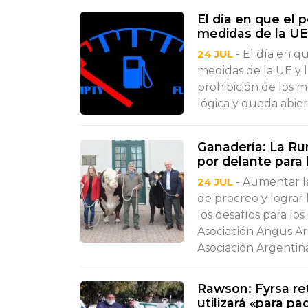
El día en que el
medidas de la UE
- El día en q
24 JUL
medidas de la UE y 
prohibición de los m
lógica y queda abierta
Ganadería: La Rur
por delante para 
- Aumentar la
24 JUL
de procreo y lograr 
los desafíos para lo
Asociación Angus Ar
Asociación Argentina
Rawson: Fyrsa ret
utilizará «para p