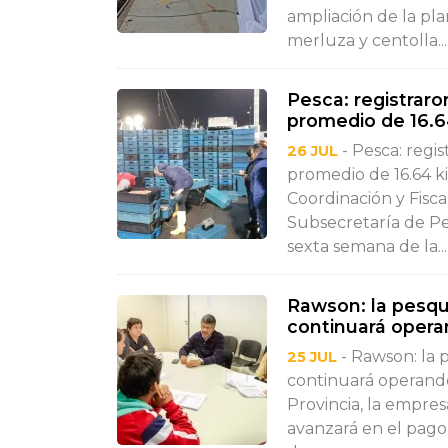
ampliación de la pl
merluza y centolla...
Pesca: registrar
promedio de 16.64
- Pesca: regi
26 JUL
promedio de 16.64 ki
Coordinación y Fisca
Subsecretaría de Pes
sexta semana de la...
Rawson: la pesq
continuará oper
- Rawson: la
25 JUL
continuará operando
Provincia, la empre
avanzará en el pago