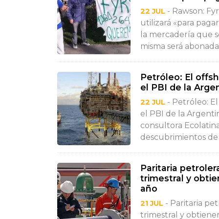
- Rawson: Fyrs
22 JUL
utilizará «para paga
la mercadería que se
misma será abonada 
Petróleo: El offs
el PBI de la Arge
- Petróleo: E
22 JUL
el PBI de la Argent
consultora Ecolatina
descubrimientos de h
Paritaria petrole
trimestral y obti
año
- Paritaria pe
21 JUL
trimestral y obtien