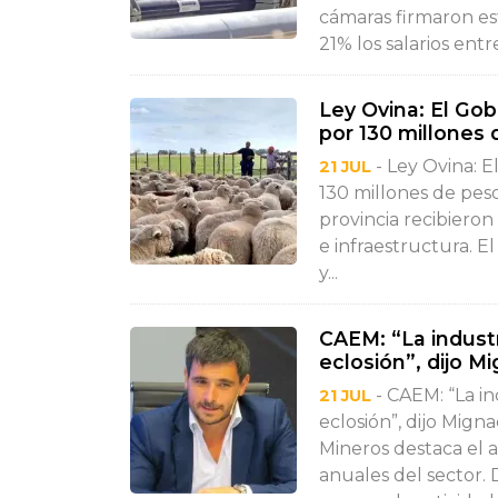
cámaras firmaron e
21% los salarios entr
Ley Ovina: El Go
por 130 millones
- Ley Ovina: 
21 JUL
130 millones de pes
provincia recibiero
e infraestructura. E
y...
CAEM: “La indust
eclosión”, dijo M
- CAEM: “La i
21 JUL
eclosión”, dijo Mig
Mineros destaca el 
anuales del sector. 