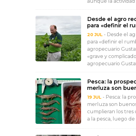
aunque la actividad 
Desde el agro re
para «definir el 
- Desde el ag
20 JUL
para «definir el rum
agropecuario Gusta
«grave y complicado
agropecuario Gustav
Pesca: la prospec
merluza son bueno
- Pesca: la pr
19 JUL
merluza son buenos 
cumplieran los tres
a la pesca, luego de