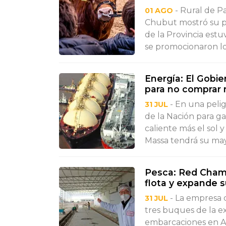
- Rural de Pa
01 AGO
Chubut mostró su pr
de la Provincia estuv
se promocionaron los d
Energía: El Gobie
para no comprar 
- En una pelig
31 JUL
de la Nación para 
caliente más el sol 
Massa tendrá su mayo
Pesca: Red Chamb
flota y expande s
- La empresa 
31 JUL
tres buques de la e
embarcaciones en 