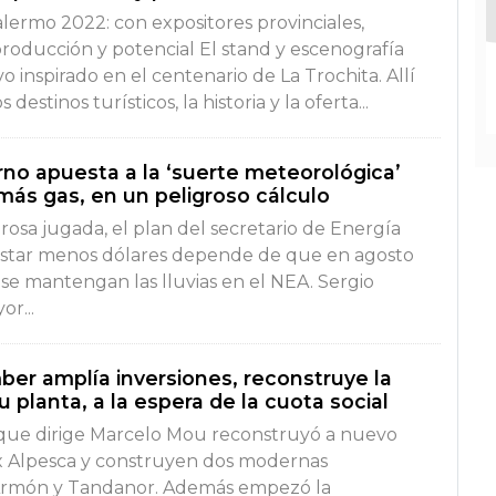
lermo 2022: con expositores provinciales,
oducción y potencial El stand y escenografía
o inspirado en el centenario de La Trochita. Allí
estinos turísticos, la historia y la oferta...
rno apuesta a la ‘suerte meteorológica’
más gas, en un peligroso cálculo
rosa jugada, el plan del secretario de Energía
gastar menos dólares depende de que en agosto
y se mantengan las lluvias en el NEA. Sergio
r...
er amplía inversiones, reconstruye la
u planta, a la espera de la cuota social
que dirige Marcelo Mou reconstruyó a nuevo
x Alpesca y construyen dos modernas
Armón y Tandanor. Además empezó la