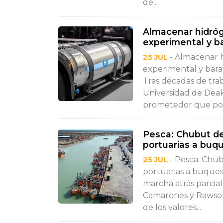
de...
Almacenar hidróg
experimental y b
- Almacenar h
25 JUL
experimental y barat
Tras décadas de tra
Universidad de Deak
prometedor que pod
Pesca: Chubut de
portuarias a buq
- Pesca: Chub
25 JUL
portuarias a buques
marcha atrás parcial
Camarones y Rawson
de los valores...