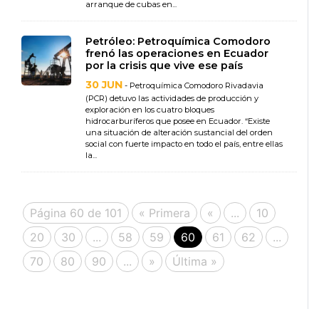
arranque de cubas en...
Petróleo: Petroquímica Comodoro
frenó las operaciones en Ecuador
por la crisis que vive ese país
30 JUN
- Petroquímica Comodoro Rivadavia
(PCR) detuvo las actividades de producción y
exploración en los cuatro bloques
hidrocarburíferos que posee en Ecuador. “Existe
una situación de alteración sustancial del orden
social con fuerte impacto en todo el país, entre ellas
la...
Página 60 de 101
« Primera
«
...
10
20
30
...
58
59
60
61
62
...
70
80
90
...
»
Última »