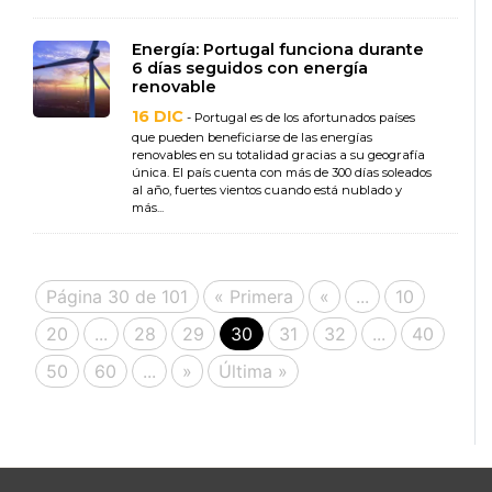
Energía: Portugal funciona durante
6 días seguidos con energía
renovable
16 DIC
- Portugal es de los afortunados países
que pueden beneficiarse de las energías
renovables en su totalidad gracias a su geografía
única. El país cuenta con más de 300 días soleados
al año, fuertes vientos cuando está nublado y
más...
Página 30 de 101
« Primera
«
...
10
20
...
28
29
30
31
32
...
40
50
60
...
»
Última »