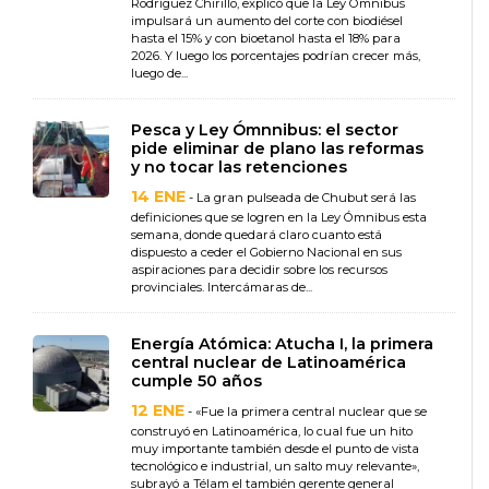
Rodríguez Chirillo, explicó que la Ley Ómnibus
impulsará un aumento del corte con biodiésel
hasta el 15% y con bioetanol hasta el 18% para
2026. Y luego los porcentajes podrían crecer más,
luego de...
Pesca y Ley Ómnnibus: el sector
pide eliminar de plano las reformas
y no tocar las retenciones
14 ENE
- La gran pulseada de Chubut será las
definiciones que se logren en la Ley Ómnibus esta
semana, donde quedará claro cuanto está
dispuesto a ceder el Gobierno Nacional en sus
aspiraciones para decidir sobre los recursos
provinciales. Intercámaras de...
Energía Atómica: Atucha I, la primera
central nuclear de Latinoamérica
cumple 50 años
12 ENE
- «Fue la primera central nuclear que se
construyó en Latinoamérica, lo cual fue un hito
muy importante también desde el punto de vista
tecnológico e industrial, un salto muy relevante»,
subrayó a Télam el también gerente general