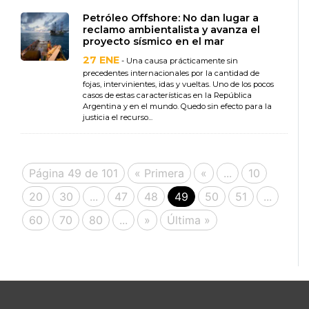
Petróleo Offshore: No dan lugar a
reclamo ambientalista y avanza el
proyecto sísmico en el mar
27 ENE
- Una causa prácticamente sin
precedentes internacionales por la cantidad de
fojas, intervinientes, idas y vueltas. Uno de los pocos
casos de estas características en la República
Argentina y en el mundo. Quedo sin efecto para la
justicia el recurso...
Página 49 de 101
« Primera
«
...
10
20
30
...
47
48
49
50
51
...
60
70
80
...
»
Última »