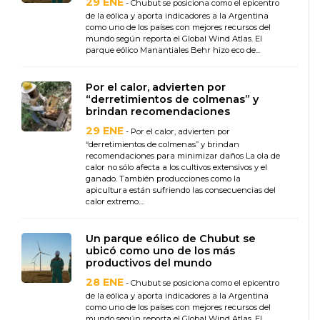
29 ENE
- Chubut se posiciona como el epicentro
de la eólica y aporta indicadores a la Argentina
como uno de los países con mejores recursos del
mundo según reporta el Global Wind Atlas. El
parque eólico Manantiales Behr hizo eco de...
Por el calor, advierten por
“derretimientos de colmenas” y
brindan recomendaciones
29 ENE
- Por el calor, advierten por
“derretimientos de colmenas” y brindan
recomendaciones para minimizar daños La ola de
calor no sólo afecta a los cultivos extensivos y el
ganado. También producciones como la
apicultura están sufriendo las consecuencias del
calor extremo....
Un parque eólico de Chubut se
ubicó como uno de los más
productivos del mundo
28 ENE
- Chubut se posiciona como el epicentro
de la eólica y aporta indicadores a la Argentina
como uno de los países con mejores recursos del
mundo según reporta el Global Wind Atlas. El