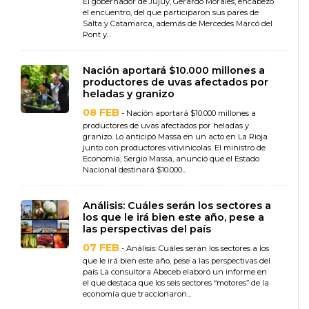
El gobernador de Jujuy, Gerardo Morales, encabezó
el encuentro, del que participaron sus pares de
Salta y Catamarca, además de Mercedes Marcó del
Pont y...
Nación aportará $10.000 millones a
productores de uvas afectados por
heladas y granizo
08 FEB
- Nación aportará $10.000 millones a
productores de uvas afectados por heladas y
granizo. Lo anticipó Massa en un acto en La Rioja
junto con productores vitivinícolas. El ministro de
Economía, Sergio Massa, anunció que el Estado
Nacional destinará $10.000...
Análisis: Cuáles serán los sectores a
los que le irá bien este año, pese a
las perspectivas del país
07 FEB
- Análisis: Cuáles serán los sectores a los
que le irá bien este año, pese a las perspectivas del
país La consultora Abeceb elaboró un informe en
el que destaca que los seis sectores “motores” de la
economía que traccionaron...