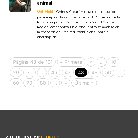
animal
08 FEB
- Ovinos: Crearán una red institucional
para mejorar la sanidad animal. El Gobierno de la
Provincia participó de una reunión del Senasa-
Región Patagónica En el encuentro se avanzó en
la creación de una red institucional para el
abordaje de...
Página 48 de 101
« Primera
«
...
10
20
30
...
46
47
48
49
50
...
60
70
80
...
»
Última »