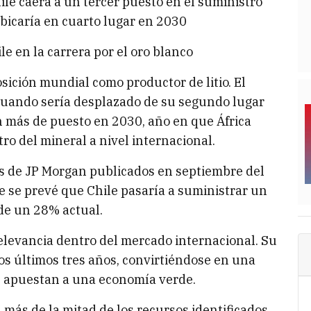
le caerá a un tercer puesto en el suministro
 ubicaría en cuarto lugar en 2030
le en la carrera por el oro blanco
ición mundial como productor de litio. El
 cuando sería desplazado de su segundo lugar
n más de puesto en 2030, año en que África
ro del mineral a nivel internacional.
s de JP Morgan publicados en septiembre del
e se prevé que Chile pasaría a suministrar un
sde un 28% actual.
 relevancia dentro del mercado internacional. Su
los últimos tres años, convirtiéndose en una
e apuestan a una economía verde.
más de la mitad de los recursos identificados