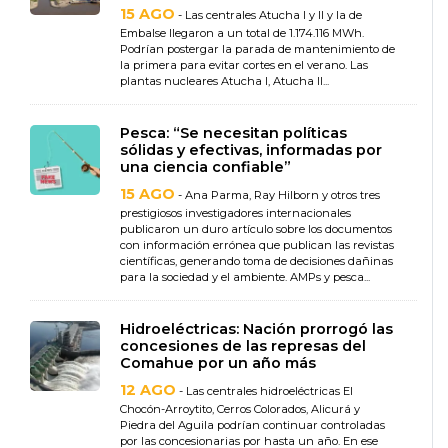
15 AGO
- Las centrales Atucha I y II y la de
Embalse llegaron a un total de 1.174.116 MWh.
Podrían postergar la parada de mantenimiento de
la primera para evitar cortes en el verano. Las
plantas nucleares Atucha I, Atucha II...
Pesca: “Se necesitan políticas
sólidas y efectivas, informadas por
una ciencia confiable”
15 AGO
- Ana Parma, Ray Hilborn y otros tres
prestigiosos investigadores internacionales
publicaron un duro artículo sobre los documentos
con información errónea que publican las revistas
científicas, generando toma de decisiones dañinas
para la sociedad y el ambiente. AMPs y pesca...
Hidroeléctricas: Nación prorrogó las
concesiones de las represas del
Comahue por un año más
12 AGO
- Las centrales hidroeléctricas El
Chocón-Arroytito, Cerros Colorados, Alicurá y
Piedra del Aguila podrían continuar controladas
por las concesionarias por hasta un año. En ese