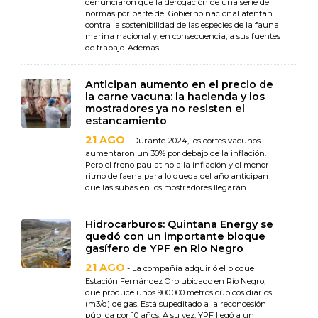
denunciaron que la derogación de una serie de
normas por parte del Gobierno nacional atentan
contra la sostenibilidad de las especies de la fauna
marina nacional y, en consecuencia, a sus fuentes
de trabajo. Además...
Anticipan aumento en el precio de
la carne vacuna: la hacienda y los
mostradores ya no resisten el
estancamiento
21 AGO
- Durante 2024, los cortes vacunos
aumentaron un 30% por debajo de la inflación.
Pero el freno paulatino a la inflación y el menor
ritmo de faena para lo queda del año anticipan
que las subas en los mostradores llegarán...
Hidrocarburos: Quintana Energy se
quedó con un importante bloque
gasífero de YPF en Rio Negro
21 AGO
- La compañía adquirió el bloque
Estación Fernández Oro ubicado en Río Negro,
que produce unos 900.000 metros cúbicos diarios
(m3/d) de gas. Está supeditado a la reconcesión
pública por 10 años. A su vez, YPF llegó a un