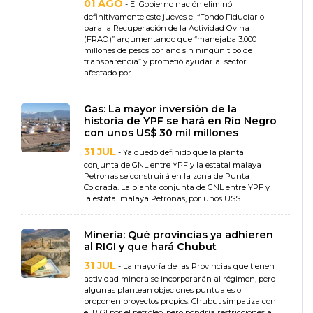
01 AGO
- El Gobierno nación eliminó
definitivamente este jueves el “Fondo Fiduciario
para la Recuperación de la Actividad Ovina
(FRAO)” argumentando que “manejaba 3.000
millones de pesos por año sin ningún tipo de
transparencia” y prometió ayudar al sector
afectado por...
Gas: La mayor inversión de la
historia de YPF se hará en Río Negro
con unos US$ 30 mil millones
31 JUL
- Ya quedó definido que la planta
conjunta de GNL entre YPF y la estatal malaya
Petronas se construirá en la zona de Punta
Colorada. La planta conjunta de GNL entre YPF y
la estatal malaya Petronas, por unos US$...
Minería: Qué provincias ya adhieren
al RIGI y que hará Chubut
31 JUL
- La mayoría de las Provincias que tienen
actividad minera se incorporarán al régimen, pero
algunas plantean objeciones puntuales o
proponen proyectos propios. Chubut simpatiza con
el RIGI por el petróleo, pero pondría restricciones a