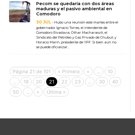
Pecom se quedaría con dos áreas
maduras y el pasivo ambiental en
Comodoro
30 JUL
- Hubo una reunión este martes entre el
gobernador Ignacio Torres, el intendente de
Comodoro Rivadavia, Othar Macharasvili, el
Sindicato del Petróleo y Gas Privado de Chubut, y
Horacio Marín, presidente de YPF. Si bien aún no
se puede oficializar...
Página 21 de 101
« Primera
«
...
10
...
19
20
21
22
23
...
30
40
50
...
»
Última »