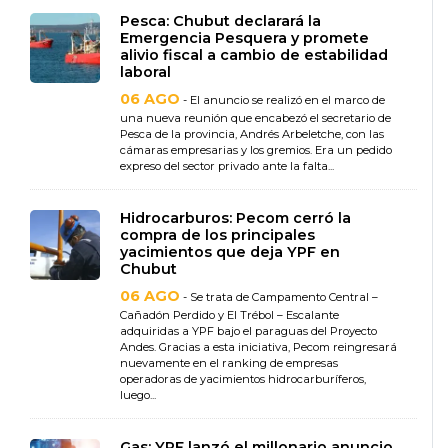
Pesca: Chubut declarará la
Emergencia Pesquera y promete
alivio fiscal a cambio de estabilidad
laboral
06 AGO
- El anuncio se realizó en el marco de
una nueva reunión que encabezó el secretario de
Pesca de la provincia, Andrés Arbeletche, con las
cámaras empresarias y los gremios. Era un pedido
expreso del sector privado ante la falta...
Hidrocarburos: Pecom cerró la
compra de los principales
yacimientos que deja YPF en
Chubut
06 AGO
- Se trata de Campamento Central –
Cañadón Perdido y El Trébol – Escalante
adquiridas a YPF bajo el paraguas del Proyecto
Andes. Gracias a esta iniciativa, Pecom reingresará
nuevamente en el ranking de empresas
operadoras de yacimientos hidrocarburíferos,
luego...
Gas: YPF lanzó el millonario anuncio