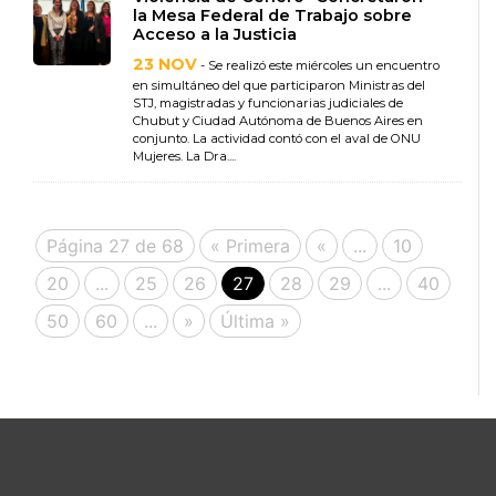
la Mesa Federal de Trabajo sobre
Acceso a la Justicia
23 NOV
- Se realizó este miércoles un encuentro
en simultáneo del que participaron Ministras del
STJ, magistradas y funcionarias judiciales de
Chubut y Ciudad Autónoma de Buenos Aires en
conjunto. La actividad contó con el aval de ONU
Mujeres. La Dra....
Página 27 de 68
« Primera
«
...
10
20
...
25
26
27
28
29
...
40
50
60
...
»
Última »