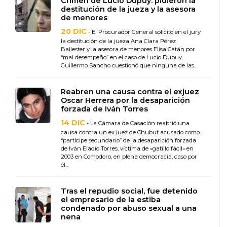
Crimen de Lucio Dupuy: pidieron la
destitución de la jueza y la asesora
de menores
20 DIC
- El Procurador General solicitó en el jury
la destitución de la jueza Ana Clara Pérez
Ballester y la asesora de menores Elisa Catán por
“mal desempeño” en el caso de Lucio Dupuy.
Guillermo Sancho cuestionó que ninguna de las...
Reabren una causa contra el exjuez
Oscar Herrera por la desaparición
forzada de Iván Torres
14 DIC
- La Cámara de Casación reabrió una
causa contra un ex juez de Chubut acusado como
“partícipe secundario” de la desaparición forzada
de Iván Eladio Torres, víctima de «gatillo fácil» en
2003 en Comodoro, en plena democracia, caso por
el...
Tras el repudio social, fue detenido
el empresario de la estiba
condenado por abuso sexual a una
nena