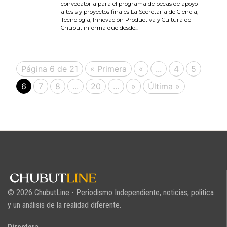
convocatoria para el programa de becas de apoyo
a tesis y proyectos finales La Secretaría de Ciencia,
Tecnología, Innovación Productiva y Cultura del
Chubut informa que desde...
Página 6 de 21
« Primera
«
...
4
5
6
7
8
...
20
...
»
Última »
© 2026 ChubutLine - Periodismo Independiente, noticias, politica
y un análisis de la realidad diferente.