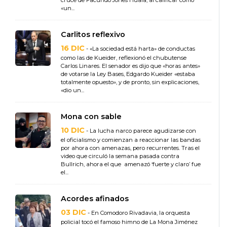
cruce de Facundo Jones Huala, al calificar como
«un...
Carlitos reflexivo
16 DIC
- «La sociedad está harta» de conductas
como las de Kueider, reflexionó el chubutense
Carlos Linares. El senador es dijo que «horas antes»
de votarse la Ley Bases, Edgardo Kueider «estaba
totalmente opuesto», y de pronto, sin explicaciones,
«dio un...
Mona con sable
10 DIC
- La lucha narco parece agudizarse con
el oficialismo y comienzan a reaccionar las bandas
por ahora con amenazas, pero recurrentes. Tras el
video que circuló la semana pasada contra
Bullrich, ahora el que amenazó ‘fuerte y claro’ fue
el...
Acordes afinados
03 DIC
- En Comodoro Rivadavia, la orquesta
policial tocó el famoso himno de La Mona Jiménez