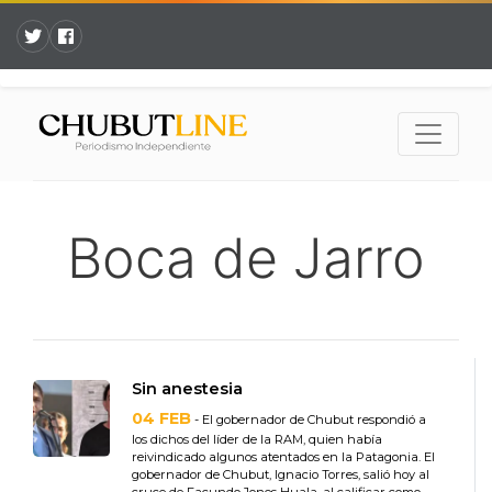
Boca de Jarro
Sin anestesia
04 FEB
- El gobernador de Chubut respondió a
los dichos del líder de la RAM, quien había
reivindicado algunos atentados en la Patagonia. El
gobernador de Chubut, Ignacio Torres, salió hoy al