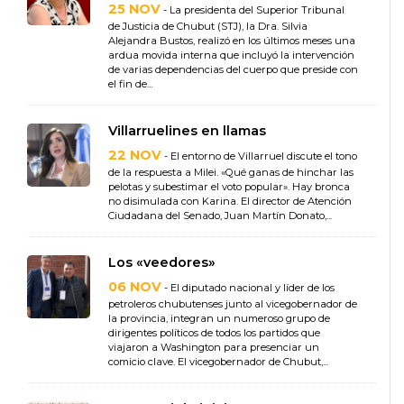
25 NOV
- La presidenta del Superior Tribunal
de Justicia de Chubut (STJ), la Dra. Silvia
Alejandra Bustos, realizó en los últimos meses una
ardua movida interna que incluyó la intervención
de varias dependencias del cuerpo que preside con
el fin de...
Villarruelines en llamas
22 NOV
- El entorno de Villarruel discute el tono
de la respuesta a Milei. «Qué ganas de hinchar las
pelotas y subestimar el voto popular». Hay bronca
no disimulada con Karina. El director de Atención
Ciudadana del Senado, Juan Martín Donato,...
Los «veedores»
06 NOV
- El diputado nacional y líder de los
petroleros chubutenses junto al vicegobernador de
la provincia, integran un numeroso grupo de
dirigentes políticos de todos los partidos que
viajaron a Washington para presenciar un
comicio clave. El vicegobernador de Chubut,...