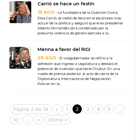
Carrió se hace un festín
15 AGO
- La fundadora de la Coalición Cívica,
Elisa Carrió, se metió de lleno en el escándalo más
actual de la política y aseguró que el ex presidente
Alberto Fernández será condenado por la
presunta violencia de género ejercida a la...
Menna a favor del RIGI
09 AGO
- El vicegobernador se refirió a la
adhesión que ingreso a Legislatura y destacó el
potencial de inversión que tiene Chubut. En una
rueda de prensa posterior al acto de cierre de la
‘Diplomatura Internacional de Negociación
Policial’ en la...
Página 2 de 14
«
1
2
3
4
5
...
10
...
»
Última »