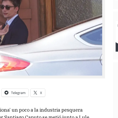
Telegram
X
ona’ un poco a la industria pesquera
or Santiago Caputo se metió junto a Lule