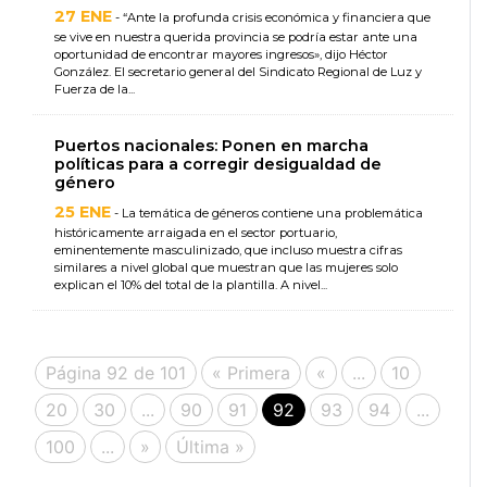
27 ENE
- “Ante la profunda crisis económica y financiera que
se vive en nuestra querida provincia se podría estar ante una
oportunidad de encontrar mayores ingresos», dijo Héctor
González. El secretario general del Sindicato Regional de Luz y
Fuerza de la...
Puertos nacionales: Ponen en marcha
políticas para a corregir desigualdad de
género
25 ENE
- La temática de géneros contiene una problemática
históricamente arraigada en el sector portuario,
eminentemente masculinizado, que incluso muestra cifras
similares a nivel global que muestran que las mujeres solo
explican el 10% del total de la plantilla. A nivel...
Página 92 de 101
« Primera
«
...
10
20
30
...
90
91
92
93
94
...
100
...
»
Última »