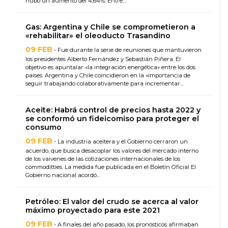
hubo un aumento del 4,64%. Entre...
Gas: Argentina y Chile se comprometieron a
«rehabilitar» el oleoducto Trasandino
09 FEB
- Fue durante la serie de reuniones que mantuvieron
los presidentes Alberto Fernández y Sebastián Piñera. El
objetivo es apuntalar «la integración energética» entre los dos
países. Argentina y Chile coincidieron en la «importancia de
seguir trabajando colaborativamente para incrementar...
Aceite: Habrá control de precios hasta 2022 y
se conformó un fideicomiso para proteger el
consumo
09 FEB
- La industria aceitera y el Gobierno cerraron un
acuerdo, que busca desacoplar los valores del mercado interno
de los vaivenes de las cotizaciones internacionales de los
commoditties. La medida fue publicada en el Boletín Oficial El
Gobierno nacional acordó...
Petróleo: El valor del crudo se acerca al valor
máximo proyectado para este 2021
09 FEB
- A finales del año pasado, los pronósticos afirmaban