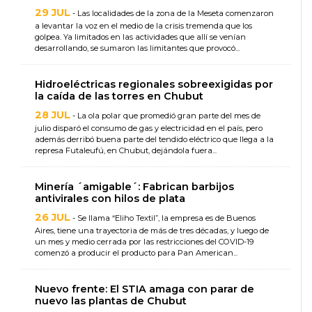
29 JUL
- Las localidades de la zona de la Meseta comenzaron
a levantar la voz en el medio de la crisis tremenda que los
golpea. Ya limitados en las actividades que allí se venían
desarrollando, se sumaron las limitantes que provocó...
Hidroeléctricas regionales sobreexigidas por
la caída de las torres en Chubut
28 JUL
- La ola polar que promedió gran parte del mes de
julio disparó el consumo de gas y electricidad en el país, pero
además derribó buena parte del tendido eléctrico que llega a la
represa Futaleufú, en Chubut, dejándola fuera...
Minería ´amigable´: Fabrican barbijos
antivirales con hilos de plata
26 JUL
- Se llama “Eliho Textil”, la empresa es de Buenos
Aires, tiene una trayectoria de más de tres décadas, y luego de
un mes y medio cerrada por las restricciones del COVID-19
comenzó a producir el producto para Pan American...
Nuevo frente: El STIA amaga con parar de
nuevo las plantas de Chubut