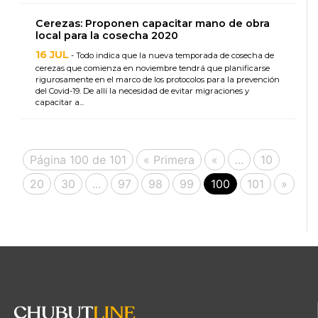
Cerezas: Proponen capacitar mano de obra
local para la cosecha 2020
16 JUL
- Todo indica que la nueva temporada de cosecha de
cerezas que comienza en noviembre tendrá que planificarse
rigurosamente en el marco de los protocolos para la prevención
del Covid-19. De allí la necesidad de evitar migraciones y
capacitar a...
Página 100 de 101
« Primera
«
...
10
20
30
...
97
98
99
100
101
»