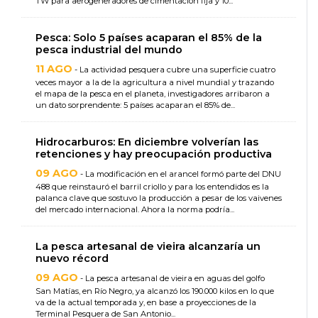
TW para aerogeneradores de cimentación fija y 10...
Pesca: Solo 5 países acaparan el 85% de la
pesca industrial del mundo
11 AGO
- La actividad pesquera cubre una superficie cuatro
veces mayor a la de la agricultura a nivel mundial y trazando
el mapa de la pesca en el planeta, investigadores arribaron a
un dato sorprendente: 5 países acaparan el 85% de...
Hidrocarburos: En diciembre volverían las
retenciones y hay preocupación productiva
09 AGO
- La modificación en el arancel formó parte del DNU
488 que reinstauró el barril criollo y para los entendidos es la
palanca clave que sostuvo la producción a pesar de los vaivenes
del mercado internacional. Ahora la norma podría...
La pesca artesanal de vieira alcanzaría un
nuevo récord
09 AGO
- La pesca artesanal de vieira en aguas del golfo
San Matías, en Río Negro, ya alcanzó los 190.000 kilos en lo que
va de la actual temporada y, en base a proyecciones de la
Terminal Pesquera de San Antonio...