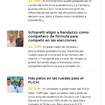
25 JUN
- El kirchnerismo quedó golpeado por el
cambio de la fórmula presidencial y La Cámpora
guarda silencio Aún no se pronunciaron los
referentes de ese sector del oficialismo sobre la
decisión que ubicó a Massa como candidato a
presidente y...
Schiaretti eligió a Randazzo como
compañero de fórmula para
competir en las elecciones
24 JUN
- El gobernador de Córdoba y
precandidato presidencial por Hacemos por
nuestro país se inclinó por el ex ministro del
Interior y Transporte para tratar de romper la
grieta. Schiaretti eligió a Randazzo como
compañero de fórmula para competir en...
Más palos en las ruedas para el
PLICH
23 JUN
- El candidato a gobernador del PLICh,
César Treffinger, logró acreditar este jueves los
cinco años de residencia en Chubut y el Tribunal
Electoral Provincial (TEP) le dio vía libre para
competir el 30 de julio. Pero ahora el PLICh...