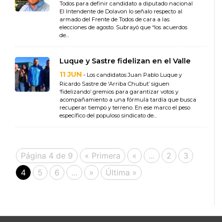
Todos para definir candidato a diputado nacional
El Intendente de Dolavon lo señalo respecto al
armado del Frente de Todos de cara a las
elecciones de agosto. Subrayó que “los acuerdos
de...
Luque y Sastre fidelizan en el Valle
11 JUN
- Los candidatos Juan Pablo Luque y
Ricardo Sastre de ‘Arriba Chubut’ siguen
‘fidelizando’ gremios para garantizar votos y
acompañamiento a una fórmula tardía que busca
recuperar tiempo y terreno. En ese marco el peso
específico del populoso sindicato de...
Página 4 de 9
« Primera
«
...
2
3
4
5
6
...
»
Última »