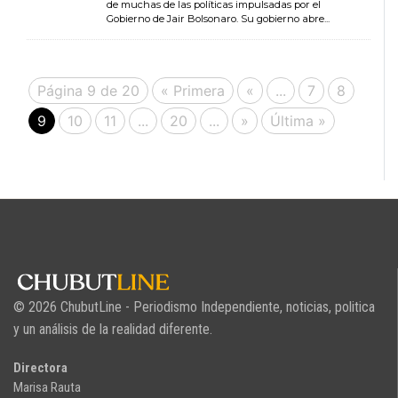
de muchas de las políticas impulsadas por el
Gobierno de Jair Bolsonaro. Su gobierno abre...
Página 9 de 20
« Primera
«
...
7
8
9
10
11
...
20
...
»
Última »
© 2026 ChubutLine - Periodismo Independiente, noticias, politica
y un análisis de la realidad diferente.
Directora
Marisa Rauta