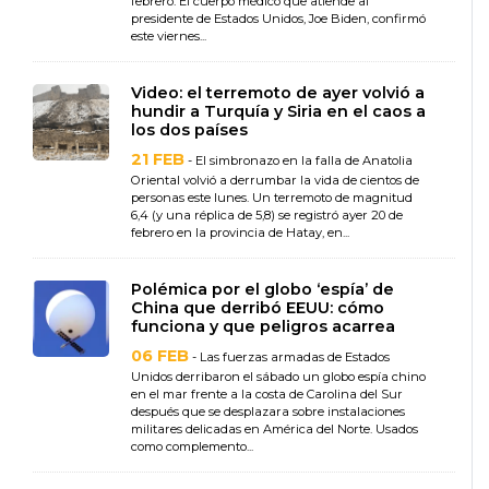
febrero. El cuerpo médico que atiende al
presidente de Estados Unidos, Joe Biden, confirmó
este viernes...
Video: el terremoto de ayer volvió a
hundir a Turquía y Siria en el caos a
los dos países
21 FEB
- El simbronazo en la falla de Anatolia
Oriental volvió a derrumbar la vida de cientos de
personas este lunes. Un terremoto de magnitud
6,4 (y una réplica de 5,8) se registró ayer 20 de
febrero en la provincia de Hatay, en...
Polémica por el globo ‘espía’ de
China que derribó EEUU: cómo
funciona y que peligros acarrea
06 FEB
- Las fuerzas armadas de Estados
Unidos derribaron el sábado un globo espía chino
en el mar frente a la costa de Carolina del Sur
después que se desplazara sobre instalaciones
militares delicadas en América del Norte. Usados
como complemento...