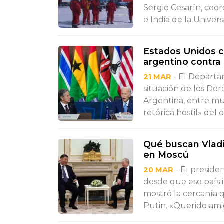
Sergio Cesarín, coor
e India de la Univer
Estados Unidos cri
argentino contra 
- El Departa
21 MAR
situación de los D
Argentina, entre muc
retórica hostil» del o
Qué buscan Vladi
en Moscú
- El presiden
20 MAR
desde que ese país i
mostró la cercanía 
Putin. «Querido amigo