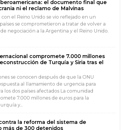
Iberoamericana: el documento final que
rania ni el reclamo de Malvinas
o con el Reino Unido se vio reflejado en un
 países se comprometieron a tratar de volver a
de negociación a la Argentina y el Reino Unido.
ernacional compromete 7.000 millones
econstrucción de Turquía y Siria tras el
iones se conocen después de que la ONU
respuesta al llamamiento de urgencia para
a los dos países afectados La comunidad
omete 7.000 millones de euros para la
rquía y...
contra la reforma del sistema de
bo más de 300 detenidos