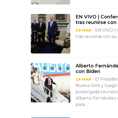
EN VIVO | Confer
tras reunirse con
- EN VIVO | 
29 MAR
tras reunirse con su
Alberto Fernández
con Biden
- El Preside
26 MAR
Nueva York y luego 
postergada reunión 
Alberto Fernández s
para...