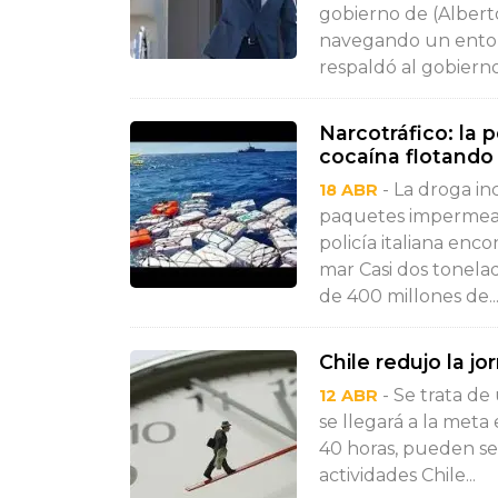
gobierno de (Albert
navegando un entorn
respaldó al gobierno
Narcotráfico: la 
cocaína flotando
- La droga i
18 ABR
paquetes impermeabl
policía italiana enc
mar Casi dos tonela
de 400 millones de..
Chile redujo la jo
- Se trata de
12 ABR
se llegará a la meta
40 horas, pueden se
actividades Chile...