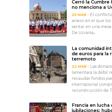
Cerró la Cumbre 
no menciona a Uc
- El conflict
25 MAR
anexo en el que los
sentar en una mesa 
De Ucrania,...
La comunidad int
de euros para la r
terremoto
- Las donac
22 MAR
lamentara la débil 
recaudar fondos par
internacional compr
reconstrucción de Tu
Francia en lucha 
jubilaciones: hu