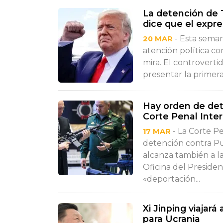
La detención de 
dice que el expre
- Esta seman
20 MAR
atención política 
mira. El controverti
presentar la primera
Hay orden de dete
Corte Penal Inter
- La Corte P
17 MAR
detención contra Pu
alcanza también a l
Oficina del Preside
«deportación...
Xi Jinping viajar
para Ucrania