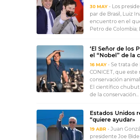
- Los presid
30 MAY
par de Brasil, Luiz 
encuentro en el qu
Petro de Colombia; Lu
‘El Señor de los 
el “Nobel” de la
- Se trata de
16 MAY
CONICET, que este 
conservación animal,
El científico chubu
de la conservación...
Estados Unidos re
“quiere ayudar»
- Juan Gonzál
19 ABR
presidente Joe Bide