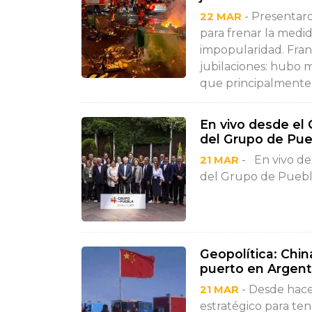
- Presentaro
22 MAR
para frenar la medi
impopularidad. Fran
jubilaciones: hubo 
que principalmente 
En vivo desde el 
del Grupo de Pue
- En vivo de
21 MAR
del Grupo de Pueb
Geopolítica: Chin
puerto en Argent
- Desde hace
21 MAR
estratégico para ten