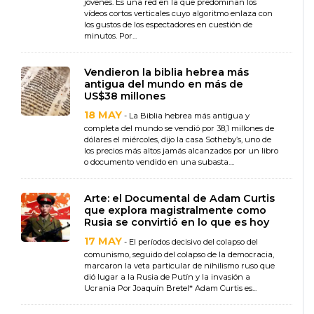
jóvenes. Es una red en la que predominan los
vídeos cortos verticales cuyo algoritmo enlaza con
los gustos de los espectadores en cuestión de
minutos. Por...
Vendieron la biblia hebrea más
antigua del mundo en más de
US$38 millones
18 MAY
- La Biblia hebrea más antigua y
completa del mundo se vendió por 38,1 millones de
dólares el miércoles, dijo la casa Sotheby’s, uno de
los precios más altos jamás alcanzados por un libro
o documento vendido en una subasta....
Arte: el Documental de Adam Curtis
que explora magistralmente como
Rusia se convirtió en lo que es hoy
17 MAY
- El períodos decisivo del colapso del
comunismo, seguido del colapso de la democracia,
marcaron la veta particular de nihilismo ruso que
dió lugar a la Rusia de Putín y la invasión a
Ucrania Por Joaquín Bretel* Adam Curtis es...