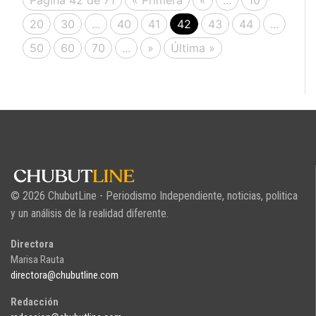
Página 42 de 71
« Primera
«
...
10
20
30
...
40
41
42
43
44
...
50
60
70
...
»
Última »
© 2026 ChubutLine - Periodismo Independiente, noticias, politica
y un análisis de la realidad diferente.
Directora
Marisa Rauta
directora@chubutline.com
Redacción