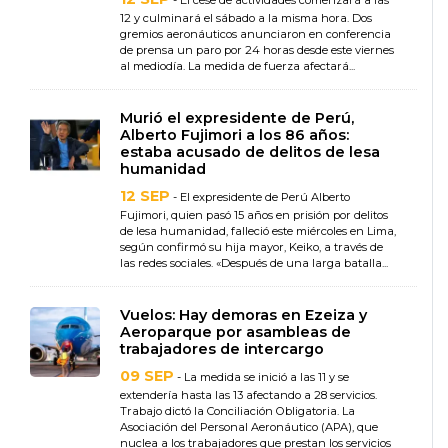
- El cese de actividades comenzará a las
12 y culminará el sábado a la misma hora. Dos
gremios aeronáuticos anunciaron en conferencia
de prensa un paro por 24 horas desde este viernes
al mediodía. La medida de fuerza afectará...
Murió el expresidente de Perú,
Alberto Fujimori a los 86 años:
estaba acusado de delitos de lesa
humanidad
12 SEP
- El expresidente de Perú Alberto
Fujimori, quien pasó 15 años en prisión por delitos
de lesa humanidad, falleció este miércoles en Lima,
según confirmó su hija mayor, Keiko, a través de
las redes sociales. «Después de una larga batalla...
Vuelos: Hay demoras en Ezeiza y
Aeroparque por asambleas de
trabajadores de intercargo
09 SEP
- La medida se inició a las 11 y se
extendería hasta las 13 afectando a 28 servicios.
Trabajo dictó la Conciliación Obligatoria. La
Asociación del Personal Aeronáutico (APA), que
nuclea a los trabajadores que prestan los servicios