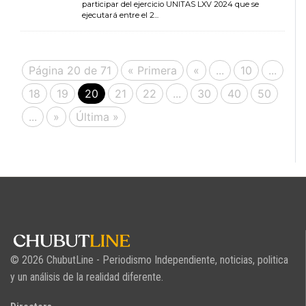
participar del ejercicio UNITAS LXV 2024 que se
ejecutará entre el 2...
Página 20 de 71
« Primera
«
...
10
...
18
19
20
21
22
...
30
40
50
...
»
Última »
© 2026 ChubutLine - Periodismo Independiente, noticias, politica
y un análisis de la realidad diferente.