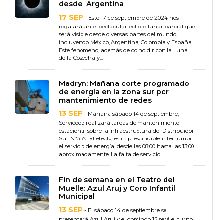
desde Argentina
17 SEP
- Este 17 de septiembre de 2024 nos
regalará un espectacular eclipse lunar parcial que
será visible desde diversas partes del mundo,
incluyendo México, Argentina, Colombia y España.
Este fenómeno, además de coincidir con la Luna
de la Cosecha y...
Madryn: Mañana corte programado
de energía en la zona sur por
mantenimiento de redes
13 SEP
- Mañana sábado 14 de septiembre,
Servicoop realizará tareas de mantenimiento
estacional sobre la infraestructura del Distribuidor
Sur N°3. A tal efecto, es imprescindible interrumpir
el servicio de energía, desde las 08:00 hasta las 13:00
aproximadamente. La falta de servicio...
Fin de semana en el Teatro del
Muelle: Azul Aruj y Coro Infantil
Municipal
13 SEP
- El sábado 14 de septiembre se
presentará Azul Aruj y el domingo 15 será el turno