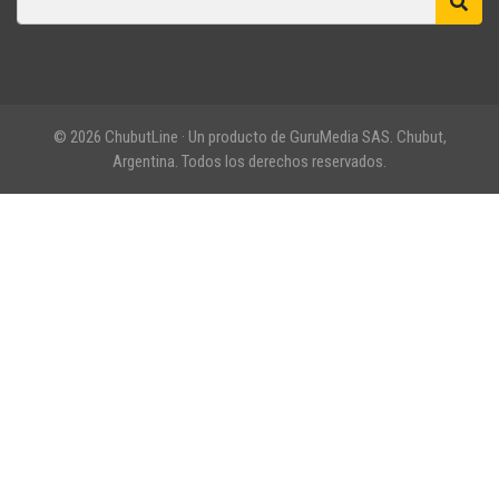
© 2026 ChubutLine · Un producto de GuruMedia SAS. Chubut,
Argentina. Todos los derechos reservados.