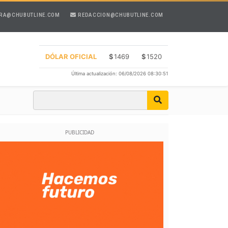
RA@CHUBUTLINE.COM
REDACCION@CHUBUTLINE.COM
DÓLAR OFICIAL
$
1469
$
1520
Última actualización: 06/08/2026 08:30:51