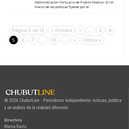
Administración Portuaria de Puerto Madryn. En el
marco de las políticas fijadas por el...
Página 5 de 12
« Primera
«
...
3
4
5
6
7
...
10
...
»
Última »
© 2026 ChubutLine - Periodismo Independiente, noticias, politica
y un análisis de la realidad diferente.
Directora
Marisa Rauta