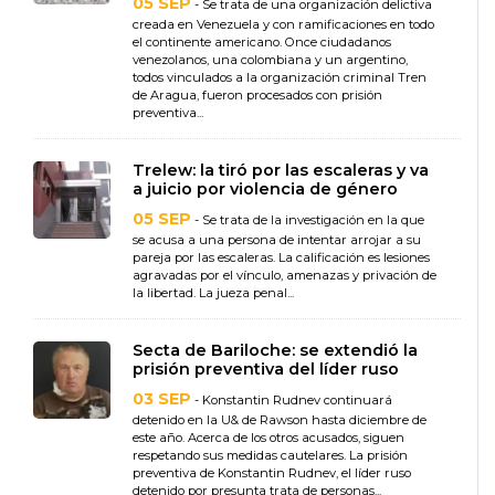
05 SEP
- Se trata de una organización delictiva
creada en Venezuela y con ramificaciones en todo
el continente americano. Once ciudadanos
venezolanos, una colombiana y un argentino,
todos vinculados a la organización criminal Tren
de Aragua, fueron procesados con prisión
preventiva...
Trelew: la tiró por las escaleras y va
a juicio por violencia de género
05 SEP
- Se trata de la investigación en la que
se acusa a una persona de intentar arrojar a su
pareja por las escaleras. La calificación es lesiones
agravadas por el vínculo, amenazas y privación de
la libertad. La jueza penal...
Secta de Bariloche: se extendió la
prisión preventiva del líder ruso
03 SEP
- Konstantin Rudnev continuará
detenido en la U& de Rawson hasta diciembre de
este año. Acerca de los otros acusados, siguen
respetando sus medidas cautelares. La prisión
preventiva de Konstantin Rudnev, el líder ruso
detenido por presunta trata de personas...