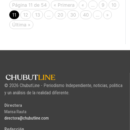
Página 11 de 54
« Primera
«
...
9
10
11
12
13
...
20
30
40
...
»
Última »
© 2026 ChubutLine - Periodismo Independiente, noticias, politica
y un análisis de la realidad diferente.
Directora
Marisa Rauta
directora@chubutline.com
Redacción