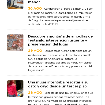
menor
30 AGO
- Condenaron al policía Simón Cruz por
el crimen del menor Lautaro Labbe. La imputación
es homicidio simple agravado por el uso de arma
de fuego. La cesura de pena será el jueves 4 de
septiembre a las 8.30. El...
Descubren montaña de ampollas de
fentanilo: intervención urgente y
preservación del lugar
29 AGO
- Los registros fueron obtenidos por un
medio de comunicación en el laboratorio Ramallo
S.A., a cargo de Ariel García Furfaro. La
intervención urgente del área de Medio Ambiente
de la provincia de Buenos Aires y preservación del
lugar solicitó...
Una mujer intentaba rescatar a su
gato y cayó desde un tercer piso
28 AGO
- Se trata de una mujer de 32 años que
terminó con graves heridas tras caer desde una
gran altura. Una mujer de 32 años que intentaba
rescatar a su gato que estaba atrapado en una