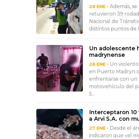
- Además, se 
28 ENE
retuvieron 39 rodado
Nacional de Tránsit
distintos puntos de l
Un adolescente h
madrynense
- Un violento
28 ENE
en Puerto Madryn d
enfrentarse con un 
motovehículo del pa
5...
Interceptaron 10
a Arvi S.A. con m
- Desde el ár
27 ENE
indicaron que «el m