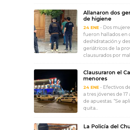
Allanaron dos geri
de higiene
- Dos mujere
24 ENE
fueron hallados en 
deshidratación y des
geriátricos de la pr
clausurados por malt
Clausuraron el C
menores
- Efectivos d
24 ENE
a tres jóvenes de 17 
de apuestas. “Se apl
quita...
La Policía del C