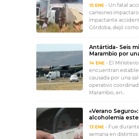
- Un fatal acc
15 ENE
camiones impactaron
impactante accidente
Córdoba, dejó como 
Antártida- Seis m
Marambio por una
- El Ministeri
14 ENE
encuentran estables.
causada por una sals
operativo coordinad
Marambio, en...
«Verano Seguro»
alcoholemia este
- Fue durante 
13 ENE
semana en distintos