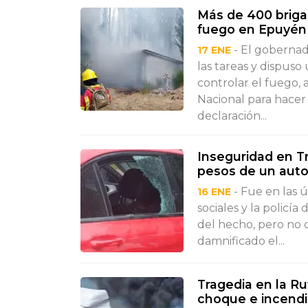
Más de 400 briga
fuego en Epuyén
- El gobernad
17 ENE
las tareas y dispus
controlar el fuego,
Nacional para hacer f
declaración...
Inseguridad en T
pesos de un aut
- Fue en las ú
16 ENE
sociales y la policí
del hecho, pero no d
damnificado el...
Tragedia en la Ru
choque e incend