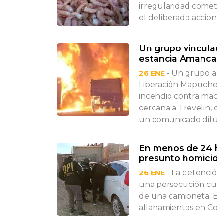
irregularidad cometi
el deliberado accion
Un grupo vinculad
estancia Amancay
- Un grupo 
26 ENE
Liberación Mapuche 
incendio contra maq
cercana a Trevelin,
un comunicado difun
En menos de 24 h
presunto homicid
- La detenció
26 ENE
una persecución cua
de una camioneta. E
allanamientos en Co