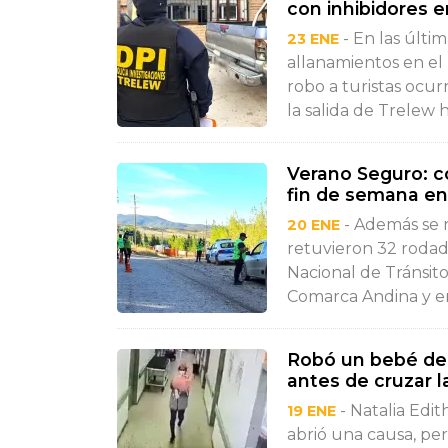
con inhibidores 
- En las últim
23 ENE
allanamientos en el
robo a turistas ocur
la salida de Trelew ha
Verano Seguro: c
fin de semana e
- Además se r
20 ENE
retuvieron 32 rodado
Nacional de Tránsit
Comarca Andina y en
Robó un bebé de 
antes de cruzar l
- Natalia Edit
19 ENE
abrió una causa, pe