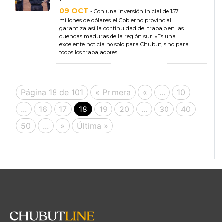
09 OCT
- Con una inversión inicial de 157
millones de dólares, el Gobierno provincial
garantiza así la continuidad del trabajo en las
cuencas maduras de la región sur. «Es una
excelente noticia no solo para Chubut, sino para
todos los trabajadores...
Página 18 de 101
« Primera
«
...
10
...
16
17
18
19
20
...
30
40
50
...
»
Última »