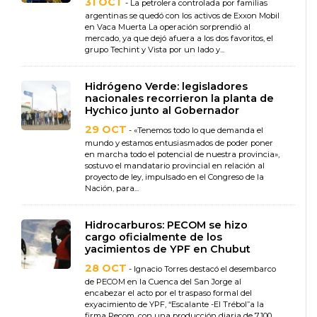
31 OCT
- La petrolera controlada por familias
argentinas se quedó con los activos de Exxon Mobil
en Vaca Muerta La operación sorprendió al
mercado, ya que dejó afuera a los dos favoritos, el
grupo Techint y Vista por un lado y...
Hidrógeno Verde: legisladores
nacionales recorrieron la planta de
Hychico junto al Gobernador
29 OCT
- «Tenemos todo lo que demanda el
mundo y estamos entusiasmados de poder poner
en marcha todo el potencial de nuestra provincia»,
sostuvo el mandatario provincial en relación al
proyecto de ley, impulsado en el Congreso de la
Nación, para...
Hidrocarburos: PECOM se hizo
cargo oficialmente de los
yacimientos de YPF en Chubut
28 OCT
- Ignacio Torres destacó el desembarco
de PECOM en la Cuenca del San Jorge al
encabezar el acto por el traspaso formal del
exyacimiento de YPF, “Escalante -El Trébol”a la
firma Pecom, con una producción diaria de 7.100