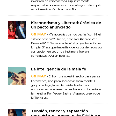
inversión en criptoactivos supuestamente
respaldados por reservas minerales y analiza qué
es la tokenización de activos. Por...
Kirchnerismo y Libertad: Crónica de
un pacto anunciado
08 MAY
- ¿Te acordás cuando decías “con Milei
esto no pasaba”? Bueno, pasó. Por Ricardo Raúl
Benedetti* El Senado enterró el proyecto de Ficha
Limpia. Sí, ese que impedía que los condenados por
corrupción en segunda instancia fueran
candidatos. ¿Quién podría...
La inteligencia de la mala fe
08 MAY
- El hombre no está hecho para pensar
libremente, sino para sobrevivir socialmente. El
grupo protege, la verdad aísla, la elección,
entonces, es rápidamente hecha: el confort está en
la mentira. Por Peggy Sastre* Algunos creen que
la Tierra es...
Tensión, rencor y separación
peronista: el presente de Cristina y