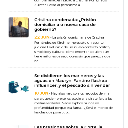
cumplimiento: el indulto a Cristina. Por Ignacio
Zuleta* Llevar al peronismo a...
Cristina condenada: ¿Prisión
domiciliaria o nueva casa de
gobierno?
22 JUN
- La prisión domiciliaria de Cristina
Fernández de Kirchner no es sólo un asunto
judicial. Es el inicio de un nuevo conflicto político,
simbólico y cultural: cómo encerrar a quien aún
tiene millones de seguidores sin que parezca que
no...
Se dividieron los marineros y las
aguas en Madryn, Fantino flashea
influencer, y el pescado sin vender
10 JUN
- Hay algo raro con los negocios del mar
para que siempre se los asocie a la piratería o a las
medias verdades. Nadie exploró nunca en
profundidad porque esa fama… ¿Será el meneo de
las olas que pone otro...
Las presiones sobre la Corte, la