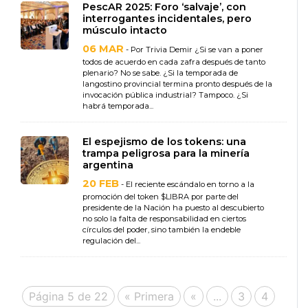
PescAR 2025: Foro ‘salvaje’, con
interrogantes incidentales, pero
músculo intacto
06 MAR
- Por Trivia Demir ¿Si se van a poner
todos de acuerdo en cada zafra después de tanto
plenario? No se sabe. ¿Si la temporada de
langostino provincial termina pronto después de la
invocación pública industrial? Tampoco. ¿Si
habrá temporada...
El espejismo de los tokens: una
trampa peligrosa para la minería
argentina
20 FEB
- El reciente escándalo en torno a la
promoción del token $LIBRA por parte del
presidente de la Nación ha puesto al descubierto
no solo la falta de responsabilidad en ciertos
círculos del poder, sino también la endeble
regulación del...
Página 5 de 22
« Primera
«
...
3
4