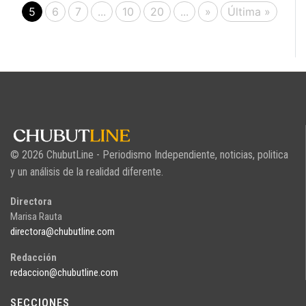
5
6
7
...
10
20
...
»
Última »
© 2026 ChubutLine - Periodismo Independiente, noticias, politica
y un análisis de la realidad diferente.
Directora
Marisa Rauta
directora@chubutline.com
Redacción
redaccion@chubutline.com
SECCIONES