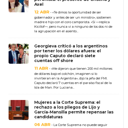
Axel
12 ABR
- «Te dimos la oportunidad de ser
gobernador y antes de ser un ministro», sostienen
madre e hijo con el coro camporista. «Sí —replica
Kicillof—, pero nunca vi a ninguno de los dos ni de
la agrupación en el asiento...
Georgieva criticó a los argentinos
por tener los dólares afuera: el
propio Caputo declaró siete
cuentas off shore
11 ABR
- «Me dijeron que tienen 200 mil millones
de dólares bajo el colchón, imaginen si lo
invirtieran en la Argentina», dijo la jefa del FMI.
Caputo declaró 7 cuentas en el paraíso fiscal de la
Isla de Man. Por Luciana...
Mujeres a la Corte Suprema: el
rechazo a los pliegos de Lijo y
García-Mansilla permite repensar las
candidaturas
06 ABR
- La Corte Suprema no puede seguir