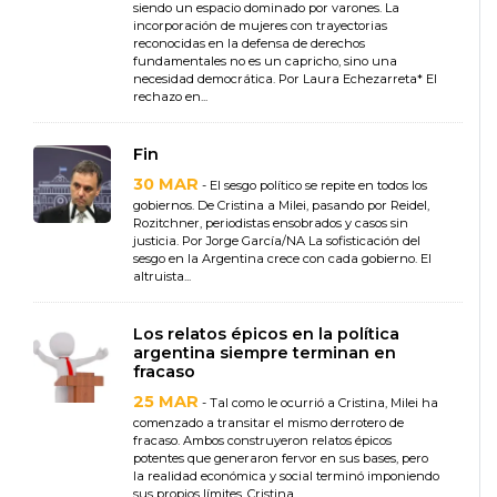
siendo un espacio dominado por varones. La
incorporación de mujeres con trayectorias
reconocidas en la defensa de derechos
fundamentales no es un capricho, sino una
necesidad democrática. Por Laura Echezarreta* El
rechazo en...
Fin
30 MAR
- El sesgo político se repite en todos los
gobiernos. De Cristina a Milei, pasando por Reidel,
Rozitchner, periodistas ensobrados y casos sin
justicia. Por Jorge García/NA La sofisticación del
sesgo en la Argentina crece con cada gobierno. El
altruista...
Los relatos épicos en la política
argentina siempre terminan en
fracaso
25 MAR
- Tal como le ocurrió a Cristina, Milei ha
comenzado a transitar el mismo derrotero de
fracaso. Ambos construyeron relatos épicos
potentes que generaron fervor en sus bases, pero
la realidad económica y social terminó imponiendo
sus propios límites. Cristina...