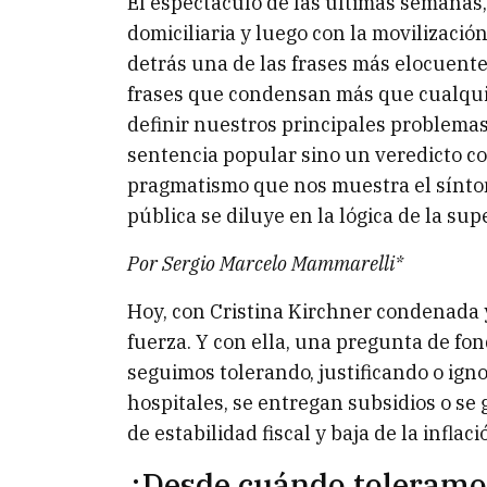
El espectáculo de las últimas semanas, 
domiciliaria y luego con la movilizaci
detrás una de las frases más elocuente
frases que condensan más que cualquier
definir nuestros principales problemas
sentencia popular sino un veredicto co
pragmatismo que nos muestra el síntom
pública se diluye en la lógica de la sup
Por Sergio Marcelo Mammarelli*
Hoy, con Cristina Kirchner condenada y
fuerza. Y con ella, una pregunta de fo
seguimos tolerando, justificando o ign
hospitales, se entregan subsidios o se
de estabilidad fiscal y baja de la inflac
¿Desde cuándo toleramos