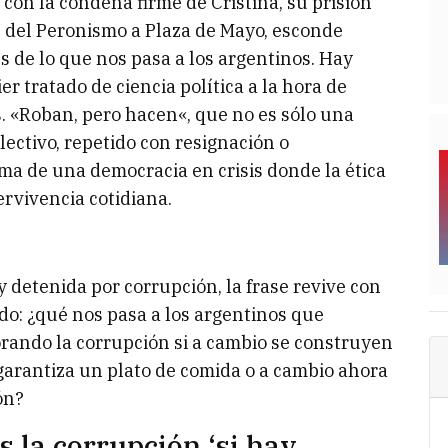
con la condena firme de Cristina, su prisión
ón del Peronismo a Plaza de Mayo, esconde
s de lo que nos pasa a los argentinos. Hay
 tratado de ciencia política a la hora de
. «Roban, pero hacen«, que no es sólo una
lectivo, repetido con resignación o
a de una democracia en crisis donde la ética
ervivencia cotidiana.
 detenida por corrupción, la frase revive con
ndo: ¿qué nos pasa a los argentinos que
orando la corrupción si a cambio se construyen
 garantiza un plato de comida o a cambio ahora
ión?
 la corrupción ‘si hay