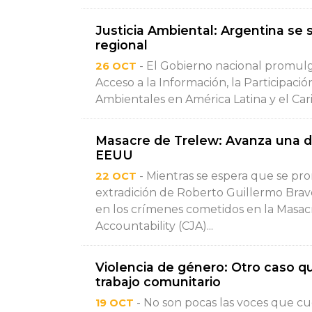
Justicia Ambiental: Argentina se s
regional
- El Gobierno nacional promulg
26 OCT
Acceso a la Información, la Participació
Ambientales en América Latina y el Car
Masacre de Trelew: Avanza una d
EEUU
- Mientras se espera que se pro
22 OCT
extradición de Roberto Guillermo Brav
en los crímenes cometidos en la Masacr
Accountability (CJA)...
Violencia de género: Otro caso qu
trabajo comunitario
- No son pocas las voces que cue
19 OCT