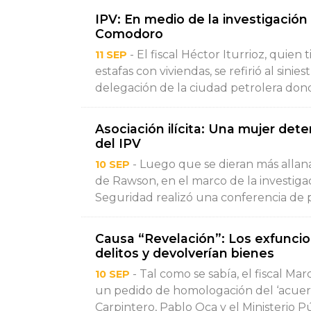
IPV: En medio de la investigación 
Comodoro
- El fiscal Héctor Iturrioz, quien
11 SEP
estafas con viviendas, se refirió al sini
delegación de la ciudad petrolera don
Asociación ilícita: Una mujer det
del IPV
- Luego que se dieran más allan
10 SEP
de Rawson, en el marco de la investigac
Seguridad realizó una conferencia de pr
Causa “Revelación”: Los exfuncio
delitos y devolverían bienes
- Tal como se sabía, el fiscal Ma
10 SEP
un pedido de homologación del ‘acuer
Carpintero, Pablo Oca y el Ministerio P