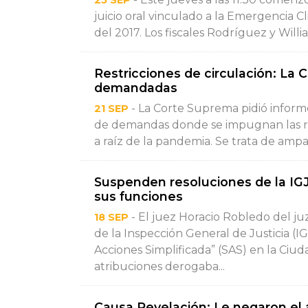
25 SEP
juicio oral vinculado a la Emergencia 
del 2017. Los fiscales Rodríguez y Willia
Restricciones de circulación: La 
demandadas
- La Corte Suprema pidió informe
21 SEP
de demandas donde se impugnan las rest
a raíz de la pandemia. Se trata de ampa
Suspenden resoluciones de la IGJ
sus funciones
- El juez Horacio Robledo del j
18 SEP
de la Inspección General de Justicia (I
Acciones Simplificada” (SAS) en la Ciu
atribuciones derogaba...
Causa Revelación: Le negaron el a