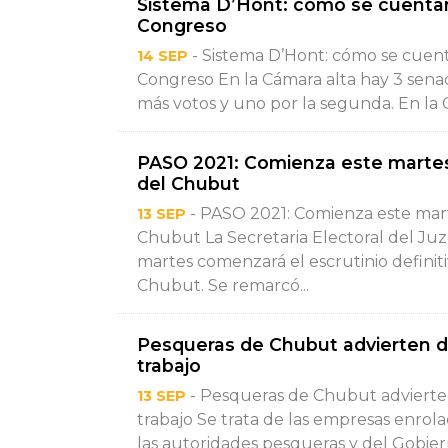
Sistema D’Hont: cómo se cuentan 
Congreso
- Sistema D’Hont: cómo se cuenta
14 SEP
Congreso En la Cámara alta hay 3 senado
más votos y uno por la segunda. En la C
PASO 2021: Comienza este martes e
del Chubut
- PASO 2021: Comienza este martes
13 SEP
Chubut La Secretaria Electoral del J
martes comenzará el escrutinio definitiv
Chubut. Se remarcó...
Pesqueras de Chubut advierten di
trabajo
- Pesqueras de Chubut advierten
13 SEP
trabajo Se trata de las empresas enro
las autoridades pesqueras y del Gobier