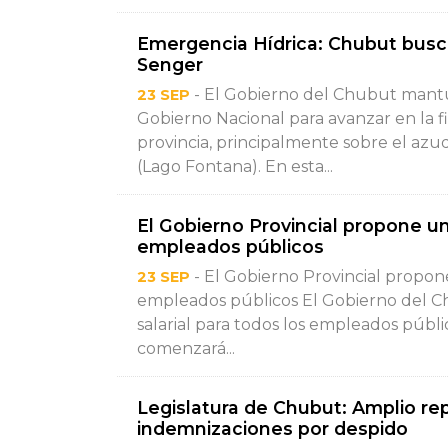
Emergencia Hídrica: Chubut busca 
Senger
- El Gobierno del Chubut mant
23 SEP
Gobierno Nacional para avanzar en la fin
provincia, principalmente sobre el az
(Lago Fontana). En esta...
El Gobierno Provincial propone u
empleados públicos
- El Gobierno Provincial propon
23 SEP
empleados públicos El Gobierno del 
salarial para todos los empleados públic
comenzará...
Legislatura de Chubut: Amplio rep
indemnizaciones por despido