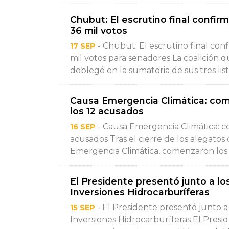
Chubut: El escrutino final confir
36 mil votos
- Chubut: El escrutino final con
17 SEP
mil votos para senadores La coalició
doblegó en la sumatoria de sus tres lista
Causa Emergencia Climática: com
los 12 acusados
- Causa Emergencia Climática: co
16 SEP
acusados Tras el cierre de los alegatos d
Emergencia Climática, comenzaron los al
El Presidente presentó junto a l
Inversiones Hidrocarburíferas
- El Presidente presentó junto 
15 SEP
Inversiones Hidrocarburíferas El Presi