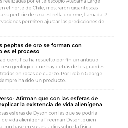
s realizadas por el telescopio Atacama Large
en el norte de Chile, mostraron gigantescas
la superficie de una estrella enorme, llamada R
rvaciones permiten ajustar las predicciones de
s pepitas de oro se forman con
 es el proceso
d científica ha resuelto por fin un antiguo
roceso geológico que hay detrás de los grandes
trados en rocas de cuarzo. Por Robin George
iempre ha sido un producto...
verso- Afirman que con las esferas de
xplicar la existencia de vida alienígena
iosas esferas de Dyson con las que se podría
ia de vida alienígena Freeman Dyson, quien
 con base en sus estudios sobre la física,