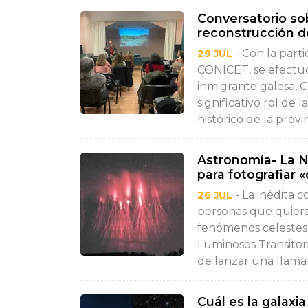
Conversatorio sobr
reconstrucción d
- Con la part
29 JUL
CONICET, se efectuó 
inmigrante galesa, 
significativo rol de 
histórico de la provinc
Astronomía- La N
para fotografiar 
- La inédita c
26 JUL
personas que quiera
fenómenos celestes
Luminosos Transitor
de lanzar una llamat
Cuál es la galaxi