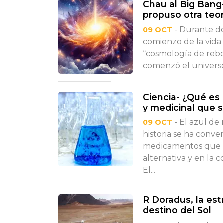
Chau al Big Bang-
propuso otra teor
- Durante dé
09 OCT
comienzo de la vida
“cosmología de rebo
comenzó el universo 
Ciencia- ¿Qué es
y medicinal que s
- El azul de 
09 OCT
historia se ha conv
medicamentos que m
alternativa y en la 
El...
R Doradus, la est
destino del Sol