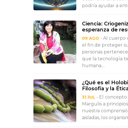
podría ayudar a ente
Ciencia: Criogeni
esperanza de res
- Al cuerpo 
09 AGO
el fin de proteger s
personas pertenece
que la tecnología ti
humana....
¿Qué es el Holobi
Filosofía y la Étic
- El concepto 
31 JUL
Margulis a principio
nuestra comprensión 
aisladas, los organis