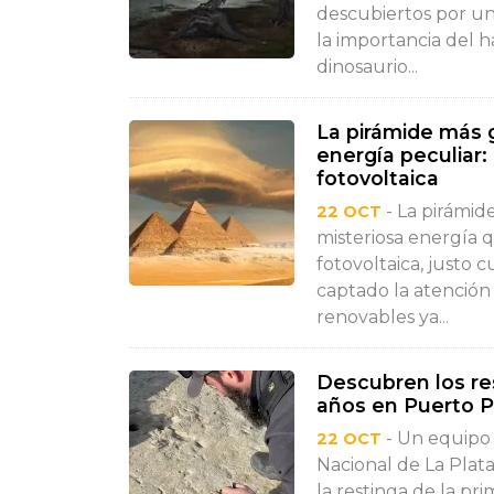
descubiertos por u
la importancia del h
dinosaurio...
La pirámide más 
energía peculiar: 
fotovoltaica
- La pirámid
22 OCT
misteriosa energía 
fotovoltaica, justo 
captado la atención
renovables ya...
Descubren los res
años en Puerto P
- Un equipo 
22 OCT
Nacional de La Plata
la restinga de la pr