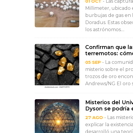
- Las captura
01 OCT
Millimeter, ubicado 
burbujas de gas en 
Doradus. Estas obse
los astrónomos....
Confirman que la
terremotos: cómo
- La comunida
05 SEP
misterio sobre el p
trozos de oro encon
Andrews/NG El oro s
Misterios del Uni
Dyson se podría e
- Las mister
27 AGO
explicar la existenc
desarrolló una teoría