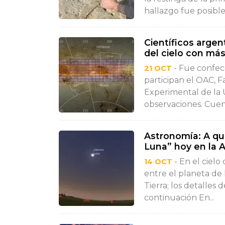
hallazgo fue posible 
Científicos argen
del cielo con más
- Fue confec
21 OCT
participan el OAC, F
Experimental de la 
observaciones. Cuent
Astronomía: A qué
Luna” hoy en la 
- En el ciel
14 OCT
entre el planeta de l
Tierra; los detalles
continuación En...