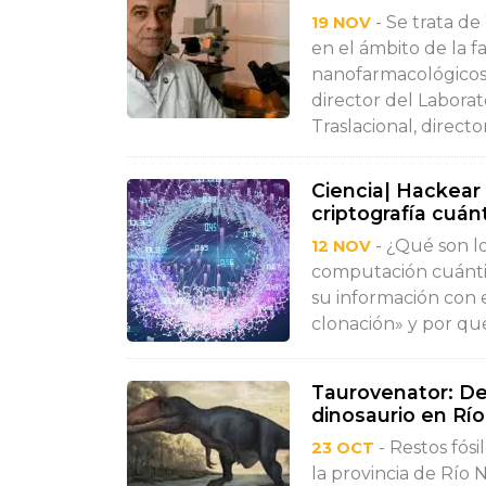
- Se trata d
19 NOV
en el ámbito de la f
nanofarmacológicos
director del Labora
Traslacional, directo
Ciencia| Hackear 
criptografía cuán
- ¿Qué son lo
12 NOV
computación cuánti
su información con 
clonación» y por qué 
Taurovenator: De
dinosaurio en Rí
- Restos fós
23 OCT
la provincia de Río