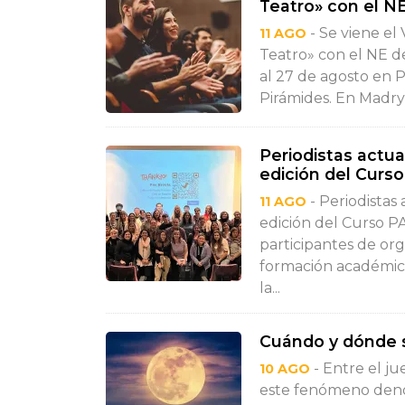
Teatro» con el N
- Se viene el 
11 AGO
Teatro» con el NE d
al 27 de agosto en 
Pirámides. En Madryn
Periodistas actua
edición del Curs
- Periodistas 
11 AGO
edición del Curso P
participantes de org
formación académica
la...
Cuándo y dónde s
- Entre el ju
10 AGO
este fenómeno deno