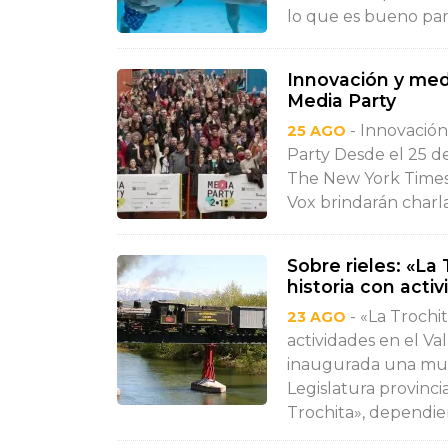
lo que es bueno para
Innovación y medi
Media Party
- Innovación
25 AGO
Party Desde el 25 d
The New York Times
Vox brindarán charlas
Sobre rieles: «La
historia con activ
- «La Trochi
23 AGO
actividades en el V
inaugurada una mues
Legislatura provinci
Trochita», dependien