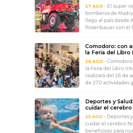
- El super v
27 AGO
bomberos de Madryn
llego al país desde 
Rosenbauer con el lo
Comodoro: con am
la Feria del Libro
- Comodoro:
26 AGO
la Feria del Libro I
realizará del 26 de
de 270 actividades gr
Deportes y Salud
cuidar el cerebro
- Deportes y
25 AGO
cuidar el cerebro N
beneficioso para nu