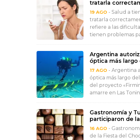
tratarla correct
- Salud a tie
19 AGO
tratarla correctamen
refiere a las dificul
tienen problemas par
Argentina autoriz
óptica más largo
- Argentina a
17 AGO
óptica más largo de
del proyecto «Firmin
amarre en Las Toninas
Gastronomía y Tu
participaron de l
- Gastronomí
16 AGO
de la Fiesta del Cho