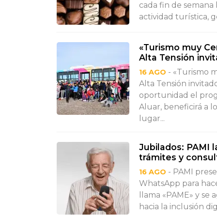
cada fin de semana 
actividad turística, 
«Turismo muy Cer
Alta Tensión invi
- «Turismo m
16 AGO
Alta Tensión invitad
oportunidad el pro
Aluar, beneficirá a l
lugar...
Jubilados: PAMI 
trámites y consul
- PAMI prese
16 AGO
WhatsApp para hacer 
llama «PAME» y se 
hacia la inclusión di