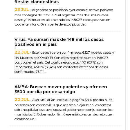
fiestas clandestinas
23 JUL
- Argentina se posicionó ayer como el octavo país con
más contagios de COVID-19 al registrar más de 6 mil nuevos
casos y 114 muertes alcanzando los 148.027 casos positivos en
todo el territorio. Gran parte de estos picos de...
Virus: Ya suman más de 148 mil los casos
positivos en el país
22 JUL
- Este jueves fueron confirmados 6.127 nuevos casos y
114 Muertes de COVID-19. Con estos registros, suman 148.027
positivos en el país. Del total de esos casos, 1.101 (0,7%) son
importados, 45.026 (30,4%) son contactos estrechos de casos
confirmados, 76.114...
AMBA: Buscan mover pacientes y ofrecen
$500 por día por desarraigo
22 JUL
- Axel Kicillof anunció que pagará $500 por día a las
personas con coronavirus que acepten alojarse en los centros
extrahospitalarios que dispuso el gobierno en conjunto con los
municipios. El Gobernador firmó ese miércoles un decreto que
establece un...