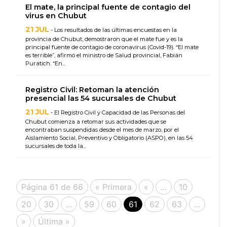
El mate, la principal fuente de contagio del
virus en Chubut
21 JUL
- Los resultados de las últimas encuestas en la
provincia de Chubut, demostraron que el mate fue y es la
principal fuente de contagio de coronavirus (Covid-19). “El mate
es terrible”, afirmó el ministro de Salud provincial, Fabián
Puratich. “En...
Registro Civil: Retoman la atención
presencial las 54 sucursales de Chubut
21 JUL
- El Registro Civil y Capacidad de las Personas del
Chubut comienza a retomar sus actividades que se
encontraban suspendidas desde el mes de marzo, por el
Aislamiento Social, Preventivo y Obligatorio (ASPO), en las 54
sucursales de toda la...
Página 61 de 66
« Primera
«
...
10
20
30
...
59
60
61
62
63
...
»
Última »