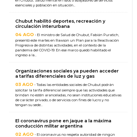
en Chubut: Salud mental en la/os trabajadores de servicios
esenciales y población en situación...
Chubut habilitó deportes, recreación y
circulación interurbana
04 AGO
- El ministro de Salud de Chubut, Fabián Puratich,
presentó este martes en Rawson un Plan para la Reactivación
Progresiva de distintas actividades, en el contexto de la
pandemia del COVID-19. En ese marco quedó habilitado el
ingreso a la...
Organizaciones sociales ya pueden acceder
a tarifas diferenciales de luz y gas
03 AGO
- Todas las entidades sociales de Chubut podrán
solicitar la tarifa diferencial siempre que las actividades que
brindan no estén aranceladas, no sean instituciones educativas
de carácter privado, o de servicios con fines de lucro y no
tengan su sede...
El coronavirus pone en jaque a la máxima
conducción militar argentina
02 AGO
- El coronavirus no respeta autoridad de ningún