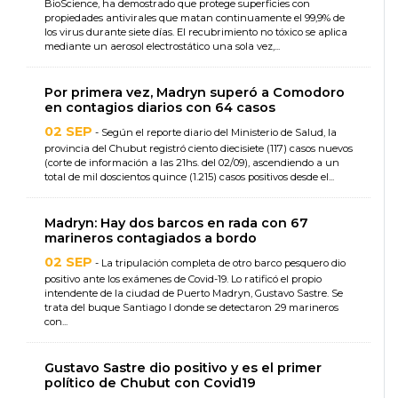
BioScience, ha demostrado que protege superficies con
propiedades antivirales que matan continuamente el 99,9% de
los virus durante siete días. El recubrimiento no tóxico se aplica
mediante un aerosol electrostático una sola vez,...
Por primera vez, Madryn superó a Comodoro
en contagios diarios con 64 casos
02 SEP
- Según el reporte diario del Ministerio de Salud, la
provincia del Chubut registró ciento diecisiete (117) casos nuevos
(corte de información a las 21hs. del 02/09), ascendiendo a un
total de mil doscientos quince (1.215) casos positivos desde el...
Madryn: Hay dos barcos en rada con 67
marineros contagiados a bordo
02 SEP
- La tripulación completa de otro barco pesquero dio
positivo ante los exámenes de Covid-19. Lo ratificó el propio
intendente de la ciudad de Puerto Madryn, Gustavo Sastre. Se
trata del buque Santiago I donde se detectaron 29 marineros
con...
Gustavo Sastre dio positivo y es el primer
político de Chubut con Covid19