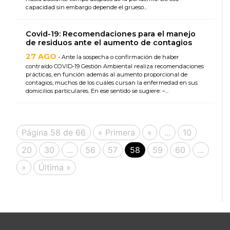
capacidad sin embargo depende el grueso...
Covid-19: Recomendaciones para el manejo
de residuos ante el aumento de contagios
27 AGO
- Ante la sospecha o confirmación de haber
contraído COVID-19 Gestión Ambiental realiza recomendaciones
prácticas, en función además al aumento proporcional de
contagios, muchos de los cuáles cursan la enfermedad en sus
domicilios particulares. En ese sentido se sugiere: –...
Página 58 de 66
« Primera
«
...
10
20
30
...
56
57
58
59
60
...
»
Última »