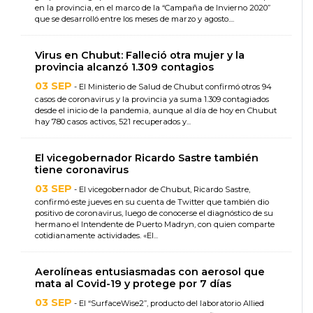
en la provincia, en el marco de la “Campaña de Invierno 2020”
que se desarrolló entre los meses de marzo y agosto....
Virus en Chubut: Falleció otra mujer y la
provincia alcanzó 1.309 contagios
03 SEP
- El Ministerio de Salud de Chubut confirmó otros 94
casos de coronavirus y la provincia ya suma 1.309 contagiados
desde el inicio de la pandemia, aunque al día de hoy en Chubut
hay 780 casos activos, 521 recuperados y...
El vicegobernador Ricardo Sastre también
tiene coronavirus
03 SEP
- El vicegobernador de Chubut, Ricardo Sastre,
confirmó este jueves en su cuenta de Twitter que también dio
positivo de coronavirus, luego de conocerse el diagnóstico de su
hermano el Intendente de Puerto Madryn, con quien comparte
cotidianamente actividades. «El...
Aerolíneas entusiasmadas con aerosol que
mata al Covid-19 y protege por 7 días
03 SEP
- El “SurfaceWise2”, producto del laboratorio Allied