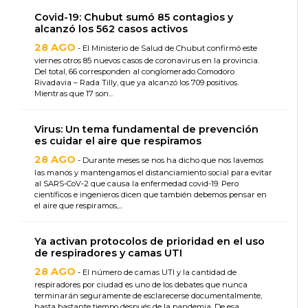
Covid-19: Chubut sumó 85 contagios y
alcanzó los 562 casos activos
28 AGO
- El Ministerio de Salud de Chubut confirmó este
viernes otros 85 nuevos casos de coronavirus en la provincia.
Del total, 66 corresponden al conglomerado Comodoro
Rivadavia – Rada Tilly, que ya alcanzó los 709 positivos.
Mientras que 17 son...
Virus: Un tema fundamental de prevención
es cuidar el aire que respiramos
28 AGO
- Durante meses se nos ha dicho que nos lavemos
las manos y mantengamos el distanciamiento social para evitar
al SARS-CoV-2 que causa la enfermedad covid-19. Pero
científicos e ingenieros dicen que también debemos pensar en
el aire que respiramos,...
Ya activan protocolos de prioridad en el uso
de respiradores y camas UTI
28 AGO
- El número de camas UTI y la cantidad de
respiradores por ciudad es uno de los debates que nunca
terminarán seguramente de esclarecerse documentalmente,
hasta bastante tiempo después de la pandemia. De esa