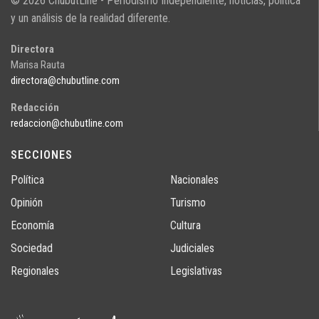
© 2026 ChubutLine - Periodismo Independiente, noticias, politica
y un análisis de la realidad diferente.
Directora
Marisa Rauta
directora@chubutline.com
Redacción
redaccion@chubutline.com
SECCIONES
Política
Nacionales
Opinión
Turismo
Economía
Cultura
Sociedad
Judiciales
Regionales
Legislativas