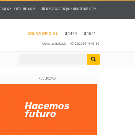
RA@CHUBUTLINE.COM
REDACCION@CHUBUTLINE.COM
DÓLAR OFICIAL
$
1470
$
1521
Última actualización: 07/08/2026 19:45:50