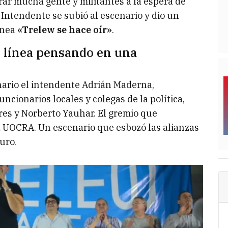
ar mucha gente y militantes a la espera de
 Intendente se subió al escenario y dio un
línea
«Trelew se hace oír»
.
 línea pensando en una
enario el intendente Adrián Maderna,
cionarios locales y colegas de la política,
res y Norberto Yauhar. El gremio que
 UOCRA. Un escenario que esbozó las alianzas
uro.