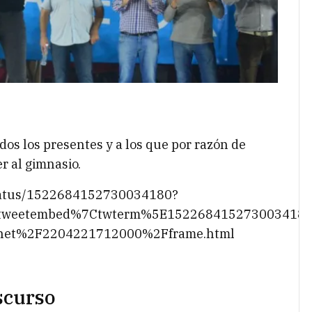
dos los presentes y a los que por razón de
r al gimnasio.
status/1522684152730034180?
Etweetembed%7Ctwterm%5E152268415273003418
.net%2F2204221712000%2Fframe.html
iscurso