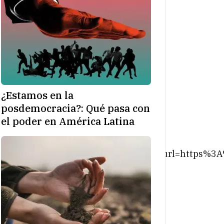
¿Estamos en la
posdemocracia?: Qué pasa con
el poder en América Latina
0%7Ctwgr%5E%7Ctwcon%5Es1_&ref_url=https%3