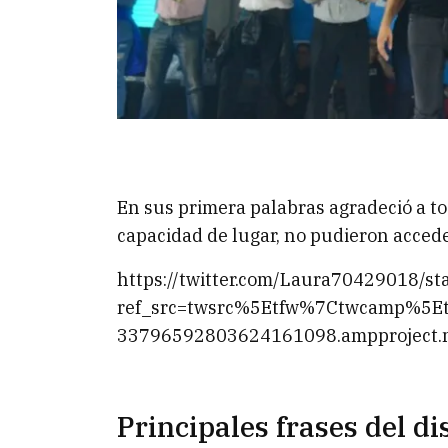
En sus primera palabras agradeció a to
capacidad de lugar, no pudieron accede
https://twitter.com/Laura70429018/
ref_src=twsrc%5Etfw%7Ctwcamp%5
33796592803624161098.ampproject
Principales frases del d