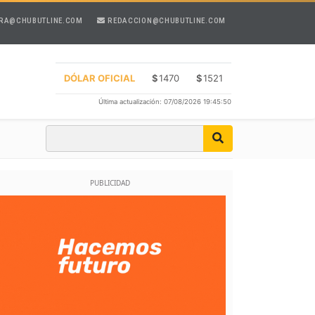
RA@CHUBUTLINE.COM
REDACCION@CHUBUTLINE.COM
DÓLAR OFICIAL
$
1470
$
1521
Última actualización: 07/08/2026 19:45:50