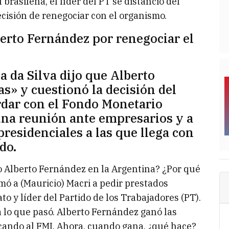
 brasileña, el líder del PT se distanció del
cisión de renegociar con el organismo.
berto Fernández por renegociar el
a da Silva dijo que Alberto
s» y cuestionó la decisión del
rdar con el Fondo Monetario
una reunión ante empresarios y a
presidenciales a las que llega con
do.
o Alberto Fernández en la Argentina? ¿Por qué
mó a (Mauricio) Macri a pedir prestados
o y líder del Partido de los Trabajadores (PT).
á lo que pasó. Alberto Fernández ganó las
ticando al FMI. Ahora, cuando gana, ¿qué hace?