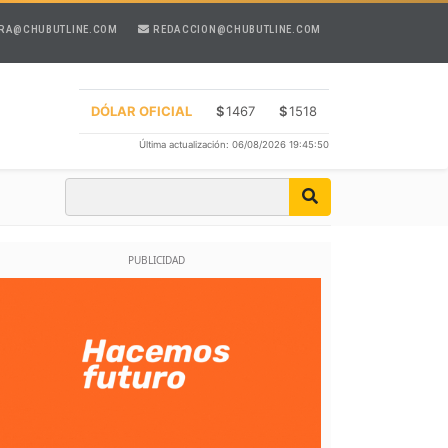
RA@CHUBUTLINE.COM
REDACCION@CHUBUTLINE.COM
DÓLAR OFICIAL
$
1467
$
1518
Última actualización: 06/08/2026 19:45:50